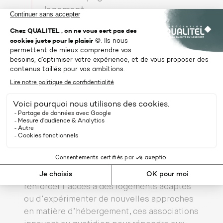
logement.
— Bertrand DELCAMBRE, Président
de l’Association QUALITEL
Des lauréats au service d’un
logement digne et de qualité
Les projets lauréats de 2024 illustrent la
diversité et la richesse des initiatives
menées sur le terrain. Qu’il s’agisse de
développer des solutions numériques pour
mieux accompagner les publics fragiles, de
renforcer l’accès à des logements adaptés
ou d’expérimenter de nouvelles approches
en matière d’hébergement, ces associations