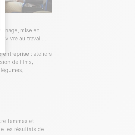
rainage, mise en
n vivre au travail…
’entreprise :
ateliers
sion de films,
t légumes,
ntre femmes et
e les résultats de