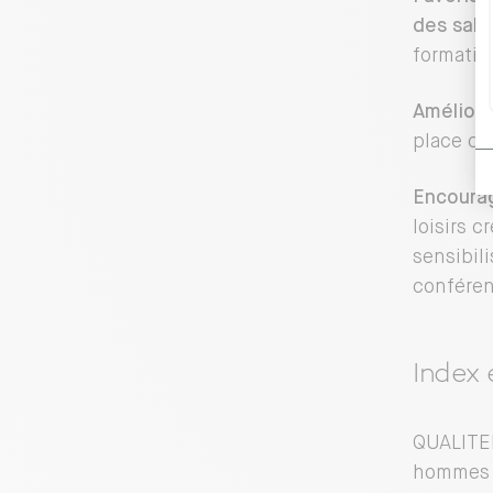
des salar
formatio
Améliorer
place du
Encourag
loisirs c
sensibili
conféren
Index
QUALITEL
hommes d