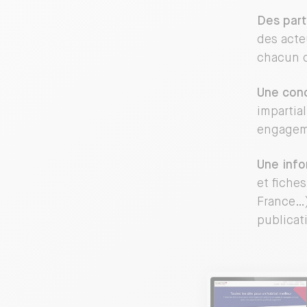
Des part
des acte
chacun da
Une cond
impartia
engage
Une info
et fiche
France…) 
publicat