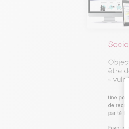
Socia
Object
être d
« vuln
Une poli
de recru
parité 
Favoris