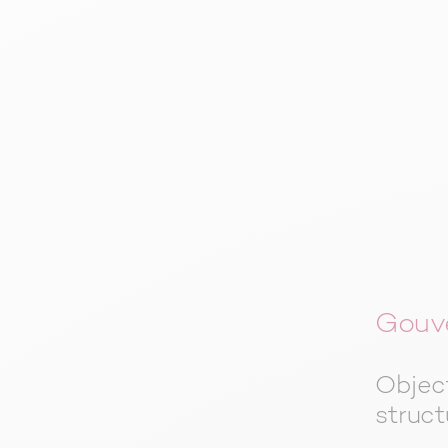
Gouve
Object
struct