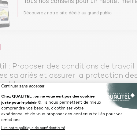
Tous nos conseils pour un habitat meill
Découvrez notre site dédié au grand public
l
if : Proposer des conditions de travail 
es salariés et assurer la protection d
érables »
tique de non-discrimination en termes
tement et de mainti
en dans l’emploi :
femmes/hommes, handicap, séniors…
er le développement des compétences