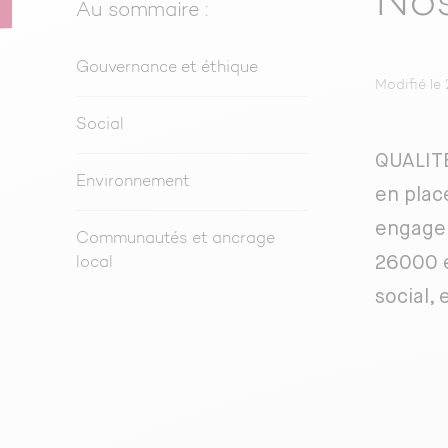
Nos
Au sommaire :
Gouvernance et éthique
Modifié le 
Social
QUALITE
Environnement
en place
engagem
Communautés et ancrage
26000 e
local
social,