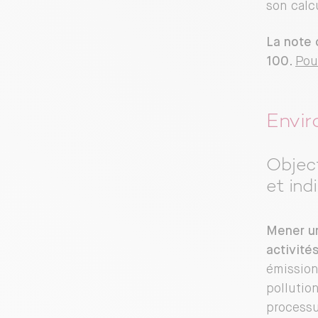
son calc
La note
100
.
Pou
Envi
Object
et ind
Mener un
activité
émission
pollutio
process