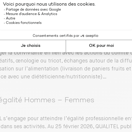
iés :
plan de formation ambitieux, auto-
n sur le numérique
 la qualité de vie au travail :
plan d’intégration et par
 télétravail, création d’une mission de chargé-e du bie
er la convivialité en lien avec les actions du comité d
réatifs, œnologie ou tricot, échanges autour de la diffu
sation sur l’alimentation (livraison de paniers fruits e
ce avec une diététicienne/nutritionniste)…
 égalité Hommes – Femmes
 s’engage pour atteindre l’égalité professionnelle e
ans ses activités. Au 25 février 2026, QUALITEL publi