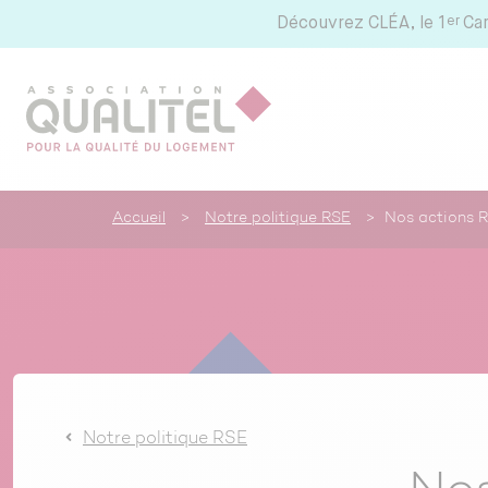
er
Découvrez
CLÉA, le 1
Ca
Accueil
>
Notre politique RSE
>
Nos actions 
Notre politique RSE