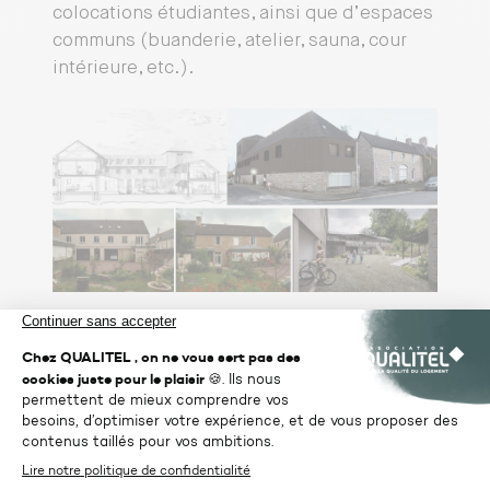
colocations étudiantes, ainsi que d’espaces
communs (buanderie, atelier, sauna, cour
intérieure, etc.).
Le jury a par ailleurs adressé une mention
spéciale à Nathalie Massacrier et Marine
Garénaux, de l’ENSA Lyon. Elles reçoivent
une dotation d’une valeur de 500€ pour
leur projet «
De la vacance à l’habitat,