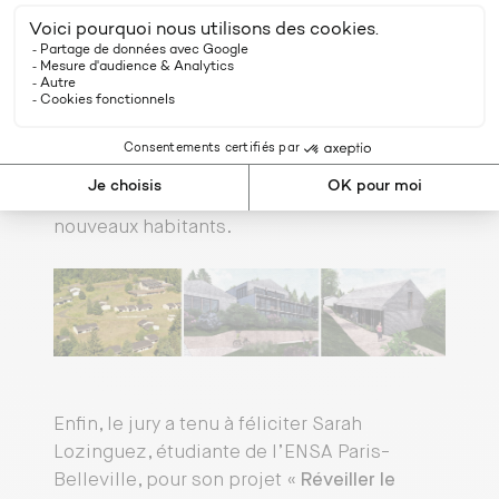
réanimation d’une friche touristique
».
Ce projet consiste en la
réhabilitation d’un
ancien village vacances en friche situé à
Aydat
, dans le Puy-de-Dôme (63), en des
logements saisonniers réversibles en
logements permanents, ainsi que dans des
espaces favorisant les échanges entre les
nouveaux habitants.
Enfin, le jury a tenu à féliciter Sarah
Lozinguez, étudiante de l’ENSA Paris-
Belleville, pour son projet «
Réveiller le