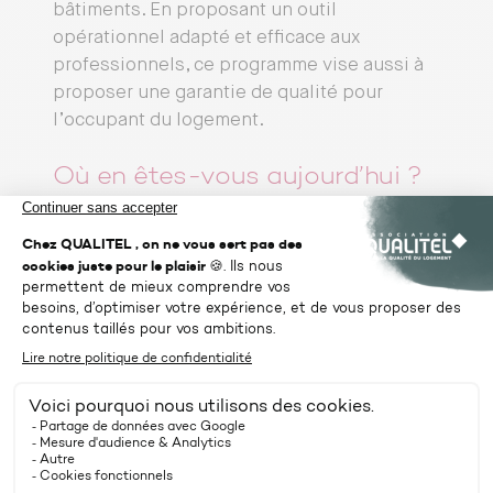
bâtiments. En proposant un outil
opérationnel adapté et efficace aux
professionnels, ce programme vise aussi à
proposer une garantie de qualité pour
l’occupant du logement.
Où en êtes-vous aujourd’hui ?
Après avoir mobilisé des maîtres d’ouvrage
et des constructeurs de maison, 4 maisons
individuelles et 3 opérations collectives ont
été retenues pour faire l’objet des
différents tests. Dans un premier temps,
QUALITEL a ainsi lancé depuis janvier 2019
la phase d’expérimentation des méthodes
de mesure en maisons individuelles, qui
vont se poursuivre jusqu’en mai. Les tests
seront ensuite réalisés dans le panel de