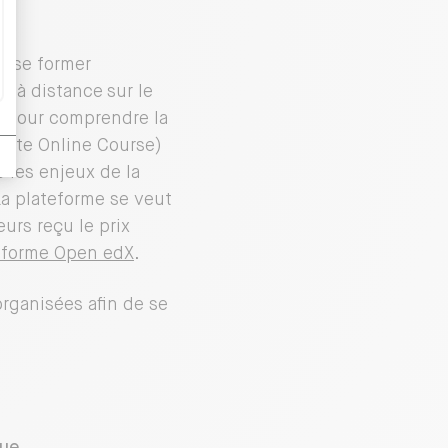
nt se former
s à distance sur le
 pour comprendre la
vate Online Course)
 les enjeux de la
La plateforme se veut
eurs reçu le prix
eforme Open edX
.
organisées afin de se
que