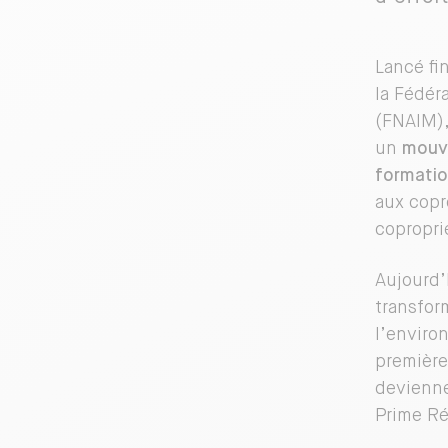
Lancé fi
la Fédér
(FNAIM),
un
mouve
formatio
aux copr
copropri
Aujourd’
transfor
l’enviro
première
devienne
Prime Ré