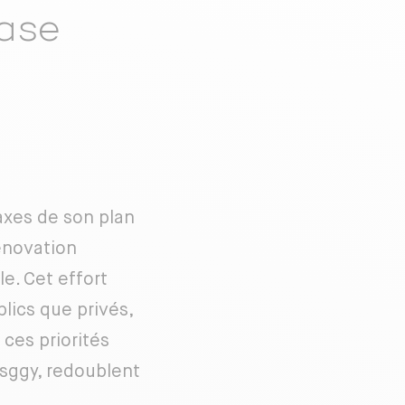
ase
axes de son plan
rénovation
e. Cet effort
lics que privés,
 ces priorités
esggy, redoublent