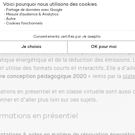
étique
sitif s’adresse à tous les copropriétaires qui souhaite
ment. Différents modules de formation sont disponible
os Vertes
: des
MOOC
(Massive Open Online Courses)
on énergétique en copropriété et des
SPOC
(Small Pri
naître les clés d’une rénovation performante ainsi que
tique énergétique et de la réduction des émissions. 
t utilise des formats courts et interactifs. Elle a d’aill
ure conception pédagogique 2020
» remis par la
plat
ations en présentiel et en classe virtuelle sont aussi 
nner et d’aller plus loin sur ces sujets.
rmations en présentiel
tations & aides en matière de rénovation énergéti