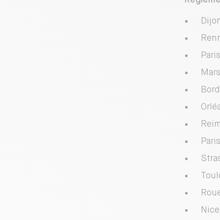
Dijo
Renn
Pari
Mars
Bord
Orlé
Reim
Pari
Stra
Toul
Roue
Nice