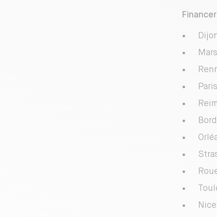
Financer
Dijo
Mars
Renn
Pari
Reim
Bord
Orlé
Stra
Roue
Toul
Nice