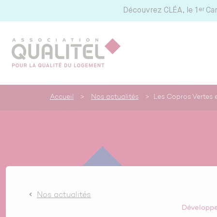
er
Découvrez
CLÉA, le 1
Ca
Accueil
>
Nos actualités
>
Les Copros Vertes 
Nos actualités
Développ