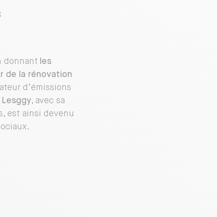
s
en donnant
les
r de la rénovation
tateur d’émissions
 Lesggy
, avec sa
, est ainsi devenu
sociaux.