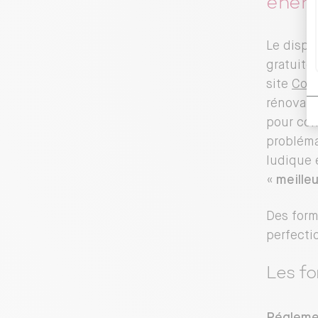
énerg
Le dispo
gratuite
site
Copr
rénovati
pour con
probléma
ludique e
«
meille
Des form
perfectio
Les fo
Réglemen