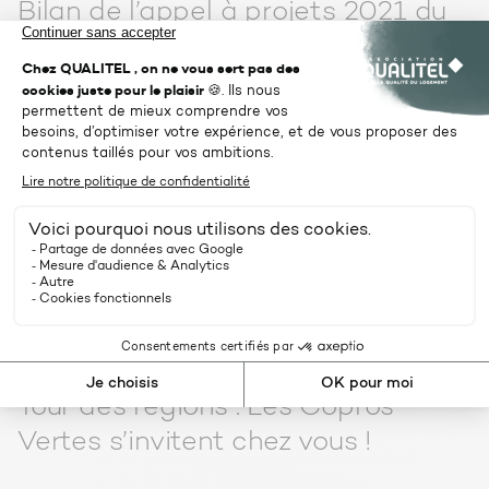
Bilan de l’appel à projets 2021 du
Fonds de dotation QUALITEL
Développement
Rendez-vous
Deux nouvelles éditions de l’EnerJ-
meeting à Paris et Nantes
rénovation
Rendez-vous
Tour des régions : Les Copros
Vertes s’invitent chez vous !