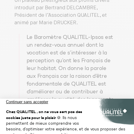
Un plateau prestigieux aux profils divers
introduit par Bertrand DELCAMBRE,
Président de l’Association QUALITEL, et
animé par Marie DRUCKER.
Le Baromètre QUALITEL-Ipsos est
un rendez-vous annuel dont la
vocation est de s’intéresser à la
perception qu’ont les Français de
leur habitat. On donne la parole
aux Français car la raison d’être
fondamentale de QUALITEL est
d’améliorer ou de contribuer à
améliorer la qualité des logements.
Pour se faire, il faut comprendre
ce qui peut et doit être amélioré
du point de vue des personnes les
plus concernées, c’est-à-dire les