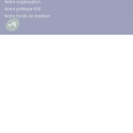
Notre organisation
Notre politique RSE
Notre fonds de dotation
Nos études
Baromètre
Points de vue des experts
Actualités
Nous rejoindre