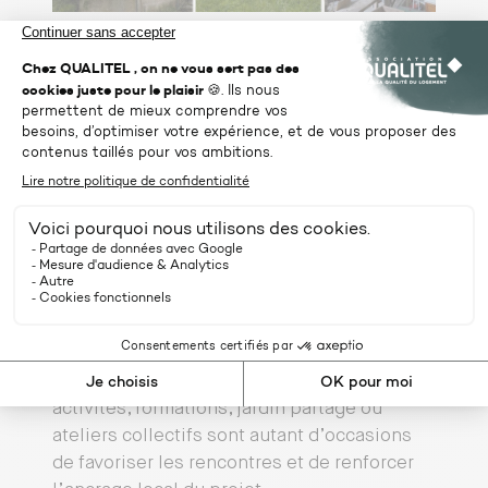
Un projet ouvert sur le territoire
Le Prieuré de Thomery s’inscrit dans un
projet plus large porté depuis 2018 par la
Maison des Cultures. L’association
développe des lieux de vie plus humains,
fondés sur la dignité, la liberté et la
participation des personnes fragilisées.
A Thomery, cette ambition se traduit par
plusieurs piliers : la mixité des publics,
l’ouverture sur le territoire et la création de
liens intergénérationnels. Café associatif,
activités, formations, jardin partagé ou
ateliers collectifs sont autant d’occasions
de favoriser les rencontres et de renforcer