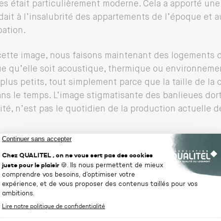
s était particulièrement moderne. Cela a apporté une v
dait à l’insalubrité des appartements de l’époque et au
ation.
cette image, nous faisons maintenant des logements 
e qu’elle soit acoustique, thermique ou environneme
lus petits, tout simplement parce que la taille de la c
ans le temps. L’image stigmatisante des banlieues dort
rité, n’est pas le quotidien de la production actuelle 
hui, on ne construit plus d’ensembles de grande hauteu
, alors que c’est pourtant la seule solution pour répon
tificialisation » des sols.
QUALITEL a permis d’augmenter la qu