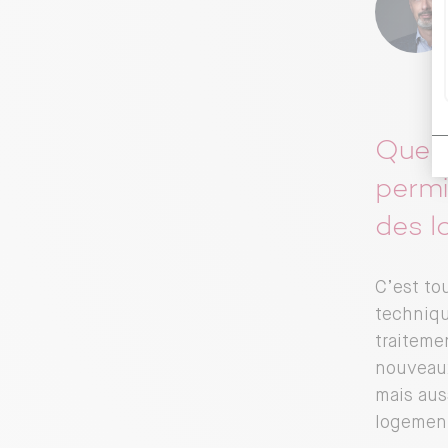
Quels
permi
des l
C’est to
techniqu
traiteme
nouveaux
mais aus
logement