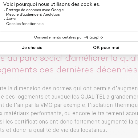
technique des logements donc la qua
vie des locataires.
 sont les différents leviers qui ont
s au parc social d’améliorer la qual
ogements ces dernières décennies
ute la dimension des normes qui ont permis d’augment
e des logements et auxquelles QUALITEL a grandement
nt de l’air par la VMC par exemple, l’isolation thermiq
 matériaux performants, ou encore le traitement aco
si les certifications ont donc fortement augmenté la q
s et donc la qualité de vie des locataires.