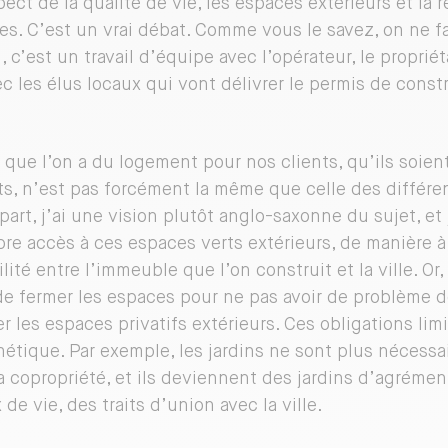
ect de la qualité de vie, les espaces extérieurs et la r
s. C’est un vrai débat. Comme vous le savez, on ne f
, c’est un travail d’équipe avec l’opérateur, le propriét
ec les élus locaux qui vont délivrer le permis de const
n que l’on a du logement pour nos clients, qu’ils soien
s, n’est pas forcément la même que celle des différen
art, j’ai une vision plutôt anglo-saxonne du sujet, et 
ibre accès à ces espaces verts extérieurs, de manière à
ité entre l’immeuble que l’on construit et la ville. Or
de fermer les espaces pour ne pas avoir de problème d
 les espaces privatifs extérieurs. Ces obligations limit
hétique. Par exemple, les jardins ne sont plus nécess
la copropriété, et ils deviennent des jardins d’agrémen
 de vie, des traits d’union avec la ville.