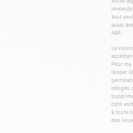
Autre asp
immeuble
tout seul
aussi av
ABF.
La visio
accédant
Pour ma p
laisser l
perméabil
obligés 
supprimer
côté est
à toute 
des lieux