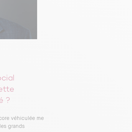
cial
ette
é ?
core véhiculée me
des grands