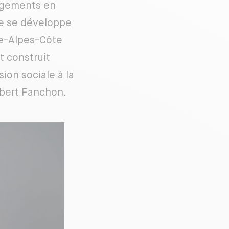
logements en
pe se développe
ce-Alpes-Côte
t construit
ion sociale à la
rbert Fanchon.