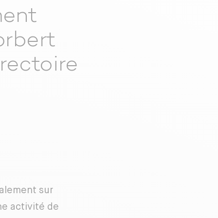
ment
orbert
rectoire
palement sur
ne activité de