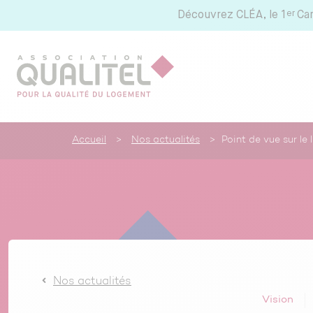
er
Découvrez
CLÉA, le 1
Ca
Accueil
>
Nos actualités
>
Point de vue sur l
Nos actualités
Vision