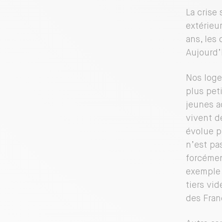
La crise
extérieu
ans, les
Aujourd’h
Nos loge
plus pet
jeunes a
vivent d
évolue p
n’est pa
forcément
exemple 
tiers vi
des Franç