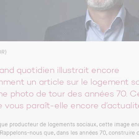
DR)
and quotidien illustrait encore
ment un article sur le logement so
ne photo de tour des années 70. C
 vous paraît-elle encore d’actualit
que producteur de logements sociaux, cette image en
Rappelons-nous que, dans les années 70, construire 