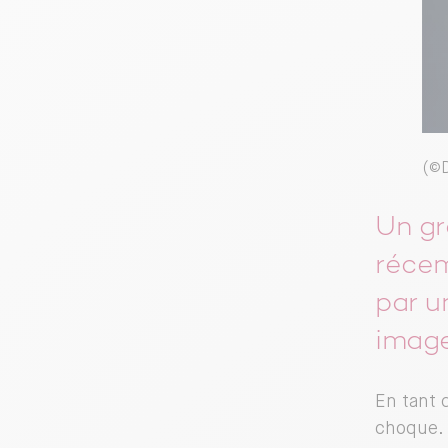
(©
Un gr
récem
par u
image
En tant 
choque. 