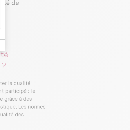
lité de
ité
 ?
er la qualité
 participé : le
ue grâce à des
ustique. Les normes
ualité des