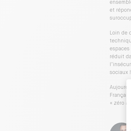
ensemble
et répon
suroccup
Loin de 
techniqu
espaces p
réduit d
l’insécu
sociaux !
Aujourd’
Français
« zéro ar