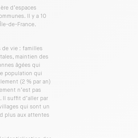
tière d’espaces
communes. Il y a 10
Île-de-France.
e vie : familles
tales, maintien des
sonnes âgées qui
e population qui
llement (2 % par an)
gement n’est pas
l suffit d’aller par
villages qui sont un
nd plus aux attentes