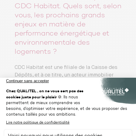
CDC Habitat. Quels sont, selon
vous, les prochains grands
enjeux en matière de
performance énergétique et
environnementale des
logements ?
CDC Habitat est une filiale de la Caisse des
Dépôts, et à ce titre, un acteur immobilier
d’intérêt général. Le groupe gère
aujourd’hui plus de 560 000 logements sur
l’ensemble du territoire français, dont 366
000 logements sociaux. Cela couvre un très
large spectre : de l’hébergement d’urgence
avec Adoma, au logement social via CDC
Habitat Social, jusqu’au logement
intermédiaire et libre.