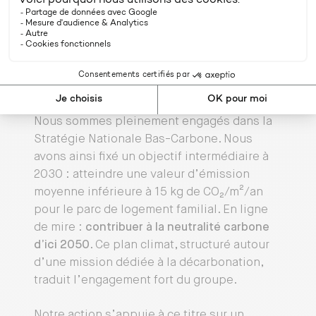
Cette organisation nous permet de
répondre
à des besoins variés
, sur l’ensemble du
territoire, y compris en Outre-mer, où nous
gérons plus de 99 000 logements.
Nous sommes pleinement engagés dans la
Stratégie Nationale Bas-Carbone. Nous
avons ainsi fixé un objectif intermédiaire à
2030 : atteindre une valeur d’émission
moyenne inférieure à 15 kg de CO₂/m²/an
pour le parc de logement familial. En ligne
de mire :
contribuer à la neutralité carbone
d’ici 2050
. Ce plan climat, structuré autour
d’une mission dédiée à la décarbonation,
traduit l’engagement fort du groupe.
Notre action s’appuie à ce titre sur un