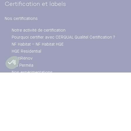
Certification et labels
Nos certifications
Notre activité de certification
Pourquoi certifier avec CERQUAL Qualitel Certification ?
NF Habitat – NF Habitat HQE
HQE Residential
CertiRénov
Pro Perméa
Nos expérimentations
Projets de construction
Projets de rénovation
Exploitation des bâtiments
Bénéfices de la certification
Opérations certifiées et engagées
Labels et autres services
Ils nous ont fait confiance
Retraits de marques