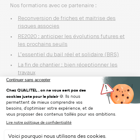
Nos formations avec ce partenaire :
Reconversion de friches et maitrise des
risques associes
RE2020 : anticiper les évolutions futures et
les prochains seuils
L’essentiel du bail réel et solidaire (BRS)
La fin de chantier : bien réceptionner les
travaux
Les essentiels de la géothermie pour les
Maitres d’ouvrage
Intégrer le réemploi dans les opérations de
construction, déconstruction et réhabilitation
Transition écologique : intégrer la
biodiversité dans les projets de construction
et de rénovation