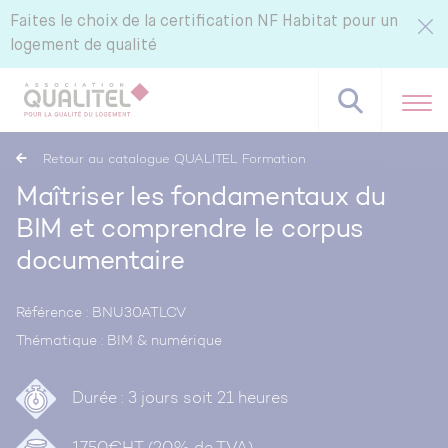
Faites le choix de la certification NF Habitat pour un
logement de qualité
Retour au catalogue QUALITEL Formation
Maîtriser les fondamentaux du
BIM et comprendre le corpus
Référentiels NF Habitat - NF Habitat HQE
documentaire
Tous nos labels et services
Pourquoi certifier avec CERQUAL ?
Référence : BNU30ATLCV
Thématique : BIM & numérique
Durée : 3 jours soit 21 heures