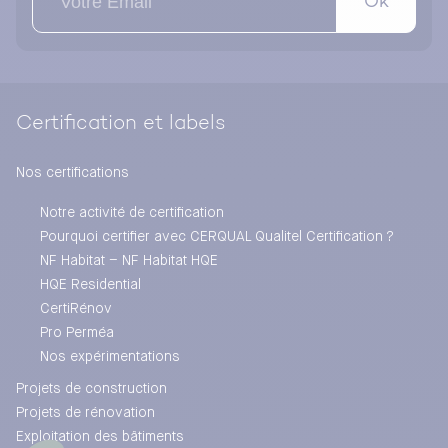
Ok
processus industriel
Le rôle des validations intermédiaires
Activité – Simulation « Le circuit de vie d’une
donnée »
Certification et labels
Le DOE numérique, point de passage de la chaîne
de valeur
Nos certifications
Notre activité de certification
Qu’est-ce qu’un DOE Numérique « conforme aux
Pourquoi certifier avec CERQUAL Qualitel Certification ?
attentes » ?
NF Habitat – NF Habitat HQE
Comment s’assurer de la qualité du DOE
HQE Residential
Numérique livré
CertiRénov
Activité – Atelier « La Check-list de recette du
Pro Perméa
DOE »
Nos expérimentations
ACTIVER ET PERENNISER LA VALEUR EN PHASE
Projets de construction
Projets de rénovation
EXPLOITATION
Exploitation des bâtiments