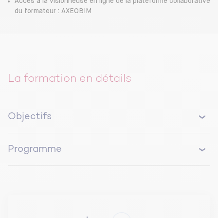
Accès à la visionneuse en ligne de la plateforme collaborative
du formateur : AXEOBIM
La formation en détails
Objectifs
Connaitre les fondamentaux du BIM
Programme
Identifier les rôles, les objectifs, les bénéfices et
les limites (inter-opérabilité, juridique,
JOUR 1
continuité numérique) du processus BIM
En mesurer les impacts sur le cycle de vie d’un
LES FONDAMENTAUX DU BIM ET SA DEFINITION
ouvrage (conception → GEM)
NORMATIVE
Être capable de participer efficacement à la