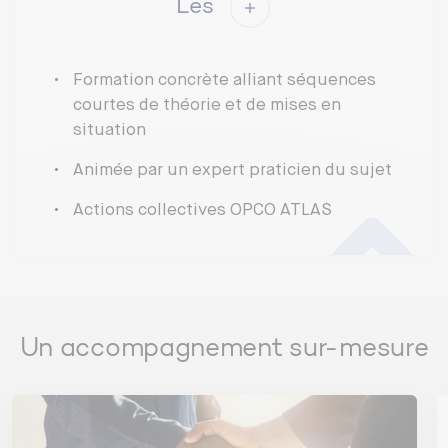
Les
collaboration autour d’une maquette numérique
Définir le BIM au-delà de la 3D
Identifier l’ensemble du corpus documentaire
BIM (Charte, Cahier des charges, Convention
Formation concrète alliant séquences
La définition du BIM selon la norme ISO 19650
BIM) et comprendre leur articulation.
courtes de théorie et de mises en
La maquette numérique, un conteneur
situation
d’informations
Activité : ATELIER « Le vrai ou faux du BIM »
Animée par un expert praticien du sujet
Actions collectives OPCO ATLAS
Les niveaux de maturité du BIM
Le BIM, une démarche progressive
Les stades de maturité selon l’ISO 19650
Activité : Exercice d’auto-positionnement « Où
se situe mon projet ? »
Un accompagnement sur-mesure
LES USAGES DU BIM TOUT AU LONG DU CYCLE DE
VIE