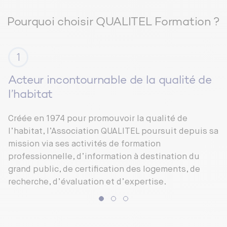
validation »
Pourquoi choisir QUALITEL Formation ?
L’Environnement de données commun (CDE)
Le CDE, bien plus qu’un simple serveur
Comment le CDE organise-t-il la collaboration ?
Acteur incontournable de la qualité de
Activité – Simulation « Le Jeu des statuts »
l’habitat
LA BALANCE DU BIM : BENEFICES VS
CONTRAINTES
Créée en 1974 pour promouvoir la qualité de
l’habitat, l’Association QUALITEL poursuit depuis sa
Les bénéfices attendus d’une démarche BIM
mission via ses activités de formation
structurée
professionnelle, d’information à destination du
grand public, de certification des logements, de
Les bénéfices pour le projet
recherche, d’évaluation et d’expertise.
Les bénéfices pour le patrimoine
Activité – Atelier « La Carte des bénéfices par
acteur »