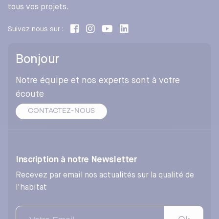
tous vos projets.
l’exploitant (AIR)
Activité – Atelier « Le Questionnaire des
Suivez nous sur :
besoins »
Bonjour
Traduire les besoins en exigences pour la phase
projet
Notre équipe et nos experts sont à votre
écoute
Comment transformer un besoin d’exploitation
en une exigence contractuelle ?
CONTACTEZ-NOUS
Le chemin de l’information (AIR vers EIR)
Activité – Exercice « La fiche d’exigence »
PILOTER LA PRODUCTION DE LA VALEUR EN
Inscription à notre Newsletter
PHASES CONCEPTION ET CONSTRUCTION
Recevez par email nos actualités sur la qualité de
l'habitat
Organiser la production collaborative de la donnée
La production d’information comme un