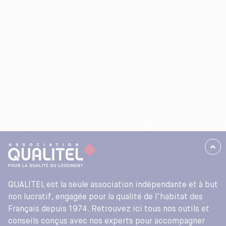
en vie
Comment éviter que le DOE numérique ne
devienne une archive obsolète ?
Qu’est-ce qu’un Jumeau Numérique ?
Activité – Étude de scénario « La première mise à
jour de l’AIM »
JOUR 2
DEFINIR LA CIBLE : LA VALEUR CREEE POUR
L’EXPLOITATION
Partir de la fin : les besoins de l’exploitant comme
QUALITEL est la seule association indépendante et à but
point de départ
non lucratif, engagée pour la qualité de l’habitat des
Français depuis 1974. Retrouvez ici tous nos outils et
La chaîne de valeur inversée du BIM
conseils conçus avec nos experts pour accompagner
Des objectifs stratégiques aux besoins de