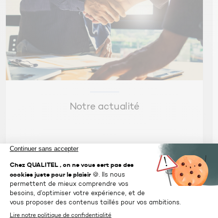
Les usages du BIM en phases conception et
réalisation
Le BIM pour mieux concevoir :
Présentation des usages clés de la maquette
numérique en phase de conception, comme
l’aide à la décision sur le programme,
Les simulations environnementales, ou
l’estimation des coûts en temps réel.
Notre actualité
Le BIM pour mieux construire :
Panorama des usages en phase de
réalisation, tels que la synthèse technique et
la détection de conflits,
La planification 4D des travaux,
La préparation de la préfabrication et le suivi
de l’avancement sur chantier.
Activité : Atelier « Choisir ses usages BIM »