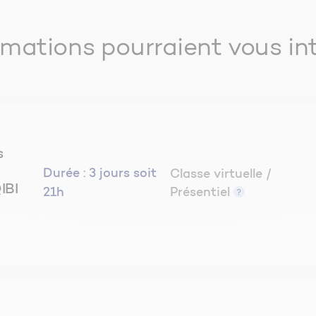
onomie d’énergie
oût global actualisé : coût du kWh
mations pourraient vous in
ur
tallations solaires)
s
Durée :
3 jours soit
Classe virtuelle /
 capteurs métalliques
IBI
21h
Présentiel
nctionnement
rgé ou à caloduc
ffet thermochromique
 courbe de rendement, facteurs
rs : NF EN 12975-1 et 12975-2