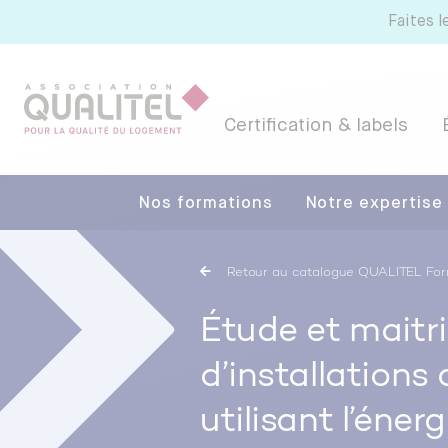
Faites l
Certification & labels
Nos formations
Notre expertise
Certification et labels
Formation
Ressources, Documentations et
Outils
Retour au catalogue QUALITEL Fo
Référentiels NF Habitat - NF Habitat
Étude et maitri
Tous nos labels et services
d’installations
Pourquoi certifier avec CERQUAL ?
utilisant l’éner