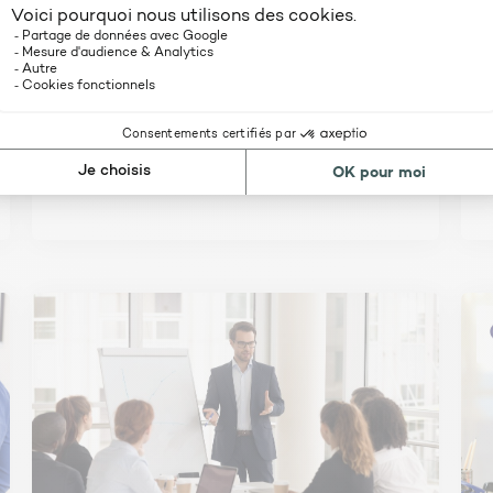
nitaire
é du 30 novembre 2005) l’Accord de
ie-climat 2030
Se former pour
obtenir une
qualification OPQIBI
ensionnement des installations STC
janvier 2016)
s le moteur de calcul RT2012
des installations
ns solaires
du solaire ; les cas plus