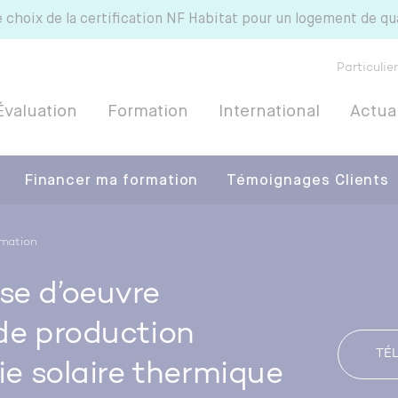
e choix de la certification NF Habitat pour un logement de qu
Particulie
Évaluation
Formation
International
Actual
Financer ma formation
Témoignages Clients
rmation
 HQE
se d’oeuvre
 de production
TÉ
gie solaire thermique