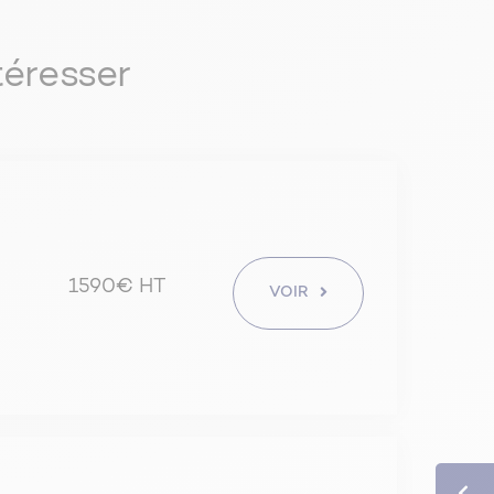
téresser
1590€ HT
VOIR