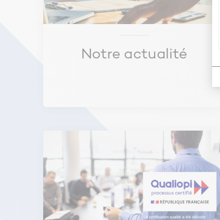
RE2020
Les réglementations liées à la qualité sa
L’arrêté du 23 juin 2978 modifié (arrêt
Paris, le Plan climat et le paquet énerg
Notre actualité
Les différentes sources documentaires
Ratios des besoins en ECS pour le dim
Bibliothèque de schémas de principes (
Guide d’usage du solaire thermique dan
Recommandations sur le suivi connecté 
Optimiser la maintenance des installatio
Le cadre de l’étude d’opportunité
Savoir identifier les « incontournables » 
« incertains » puis :