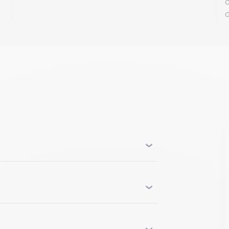
d
d
n.
le domaine de la thermique pour les
s d’ingénierie pour concevoir des