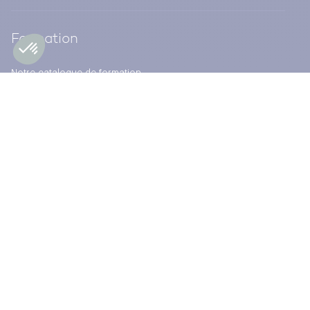
Formation
Notre catalogue de formation
Besoin de renseignements complémentaires ?
Contactez-nous
Nos ressources documentaires
CONSULTER LES PROCHAINES SESSIONS
Référentiels
Dossiers thématiques
Nos observatoires
Nos outils de communication
Actualités
Évaluation et expertise