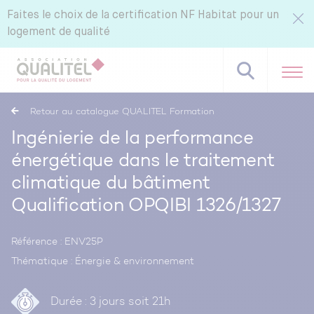
Faites le choix de la certification NF Habitat pour un
logement de qualité
Retour au catalogue QUALITEL Formation
Ingénierie de la performance
énergétique dans le traitement
Référentiels NF Habitat - NF Habitat HQE
climatique du bâtiment
Tous nos labels et services
Qualification OPQIBI 1326/1327
Pourquoi certifier avec CERQUAL ?
Référence : ENV25P
Thématique : Énergie & environnement
Durée : 3 jours soit 21h