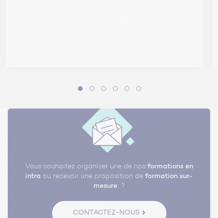
Etude des systèmes de chauffage, de
production d’ECS, de climatisation et
de ventilation
– CHAUFFAGE
Approvisionnement, production, distribution et
génération
Base des calculs de dimensionnement et des
apports
Les points clés de la sélection de matériels
d’une installation de chauffage
Les risques d’erreur de calculs et pathologies
liées aux mauvais choix des systèmes
Vous souhaitez organiser une de nos
formations en
intra
ou recevoir une proposition de
formation sur-
mesure
?
–
CLIMATISATION
CONTACTEZ-NOUS