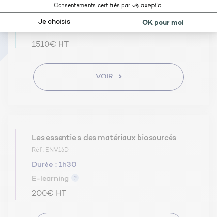
Durée :
2 jours soit 14 heures
Classe virtuelle /
Présentiel
1510€ HT
VOIR
Les essentiels des matériaux biosourcés
Réf : ENV16D
Durée :
1h30
E-learning
200€ HT