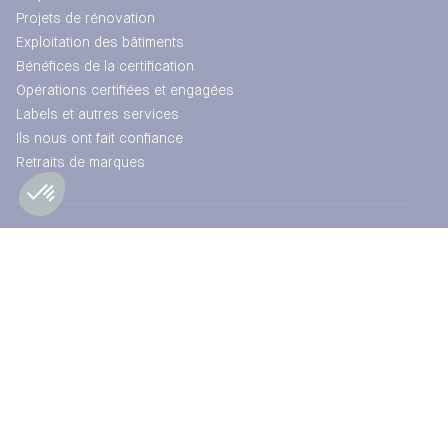
Projets de rénovation
Exploitation des bâtiments
Bénéfices de la certification
Opérations certifiées et engagées
Labels et autres services
Ils nous ont fait confiance
Retraits de marques
Formation
Besoin de renseignements complémentaires ?
Contactez-nous
Notre catalogue de formation
CONSULTER LES PROCHAINES SESSIONS
Nos ressources documentaires
Référentiels