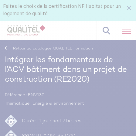
Faites le choix de la certification NF Habitat pour un
logement de qualité
Retour au catalogue QUALITEL Formation
Intégrer les fondamentaux de
l’ACV bâtiment dans un projet de
Référentiels NF Habitat - NF Habitat HQE
construction (RE2020)
Tous nos labels et services
Pourquoi certifier avec CERQUAL ?
Référence : ENV13P
Thématique : Énergie & environnement
Durée : 1 jour soit 7 heures