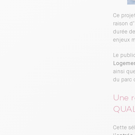
Ce proje
raison d
durée de
enjeux m
Le publi
Logemen
ainsi qu
du parc 
Une r
QUAL
Cette sé