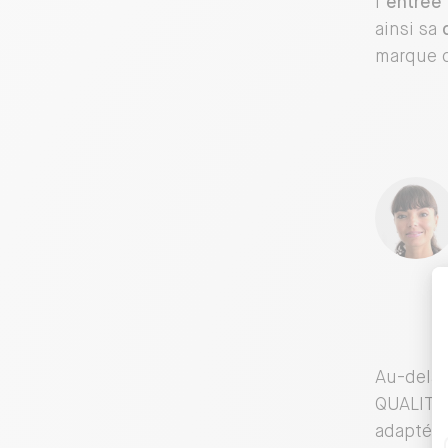
l’
entrée 
ainsi sa
marque d
Au-delà 
QUALITEL
adapté a