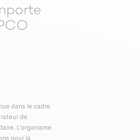
mporte
’OPCO
nue dans le cadre
érateur de
daire. L’organisme
ons pour la