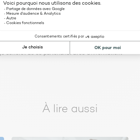
ivez-vous à la première session de
tion
ère session de formation se tiendra les
12 et 13 mars
,
e concret de ce partenariat avec Uniformation.
À lire aussi