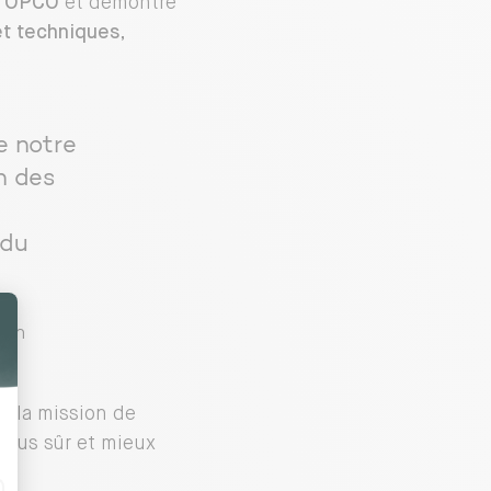
el OPCO
et démontre
et techniques
,
e notre
n des
 du
ion
à la mission de
plus sûr et mieux