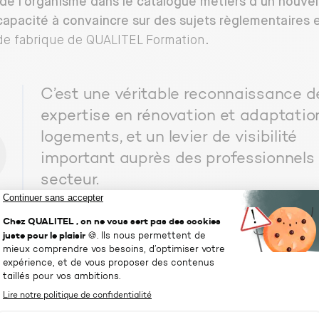
de l’organisme dans le catalogue métiers d’un nouv
capacité à convaincre sur des sujets règlementaires 
e fabrique de QUALITEL Formation.
C’est une véritable reconnaissance d
expertise en rénovation et adaptatio
logements, et un levier de visibilité
important auprès des professionnels
secteur.
— Aniça ZABEUR, Présidente de QUALITEL Format
de l’enjeu stratégique, ce projet fait pleinement écho 
 : promouvoir un habitat de qualité, plus performant, 
ux besoins des occupants.