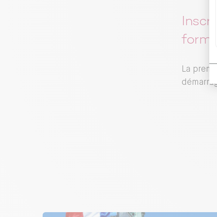
Inscr
forma
La premi
démarrag