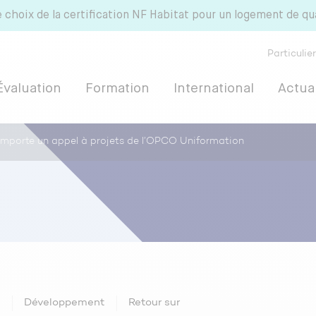
e choix de la certification NF Habitat pour un logement de qu
Particulie
Évaluation
Formation
International
Actual
mporte un appel à projets de l’OPCO Uniformation
 HQE
n
Développement
Retour sur