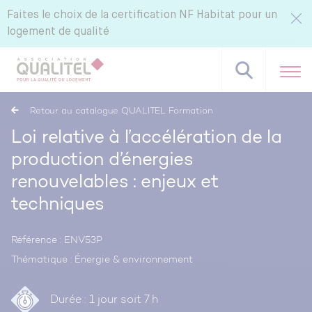
Faites le choix de la certification NF Habitat pour un
logement de qualité
Retour au catalogue QUALITEL Formation
Loi relative à l’accélération de la
production d’énergies
Référentiels NF Habitat - NF Habitat HQE
renouvelables : enjeux et
Tous nos labels et services
techniques
Pourquoi certifier avec CERQUAL ?
Référence : ENV53P
Thématique : Énergie & environnement
Durée : 1 jour soit 7 h