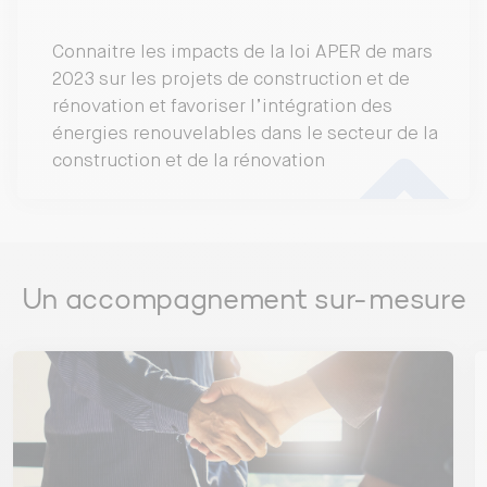
production d’énergies renouvelables
dans les projets de construction et de
Présentation des principales dispositions de la
rénovation.
Connaitre les impacts de la loi APER de mars
loi
2023 sur les projets de construction et de
Impact de la loi et obligations légales des
rénovation et favoriser l’intégration des
acteurs sur le secteur de la construction et de la
énergies renouvelables dans le secteur de la
rénovation
construction et de la rénovation
Le marché des ENR (énergies renouvelables) et les
acteurs : responsabilités, obligations et assurances
Focus sur le marché international et national
Un accompagnement sur-mesure
Les principaux acteurs du marché et les
responsabilités
Les différents contrats d’assurance et leurs
obligations
Les garanties existantes et leurs limites
L’intégration des ENR dans le projet