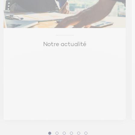
Les différentes solutions en énergies
renouvelables existantes :
Technologies solaires (photovoltaïque et
thermique)
Notre actualité
Technologies éoliennes
Biomasse et biogaz
Pompes à chaleur et géothermie…
Le coût des ENR :
Impact économique
Coûts de financement et d’investissement
Les aides financières et fiscales existantes au
développement des filières et à la création de
son projet
Rentabilité et retour sur investissement