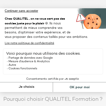
Intégration dans le bâtiment, description et
application des solutions à mettre en œuvre et les
précautions spécifiques à prendre en cas de
risques
Études de cas et exemples de projets réussis.
Vous souhaitez organiser une de nos
formations en
intra
ou recevoir une proposition de
formation sur-
mesure
?
CONTACTEZ-NOUS
Pourquoi choisir QUALITEL Formation ?