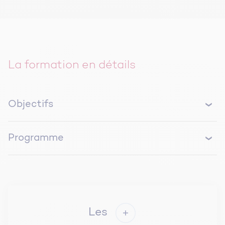
La formation en détails
Objectifs
Comprendre les enjeux et les objectifs de la loi
Programme
relative à l’accélération de la production
d’énergies renouvelables.
Introduction à la loi relative à l’accélération de la
Identifier les obligations légales et les
production d’énergies renouvelables
opportunités pour les acteurs du projet
Découvrir les solutions techniques disponibles
Contexte et motivations de la LOI n° 2023-175 du
pour répondre aux exigences de cette loi.
Les
10 mars 2023 relative à l’accélération de la
Connaitre les étapes pour intégrer ces solutions