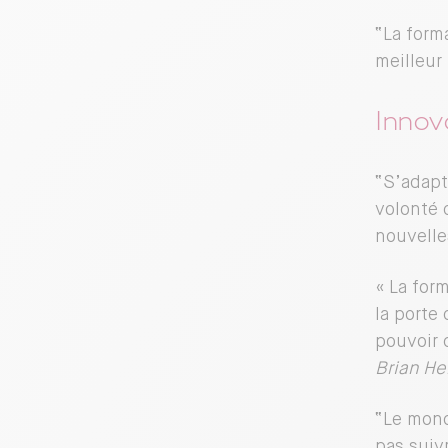
“La forma
meilleur
Innov
“S’adap
volonté 
nouvelle
« La for
la porte
pouvoir 
Brian He
“Le mond
pas suiv