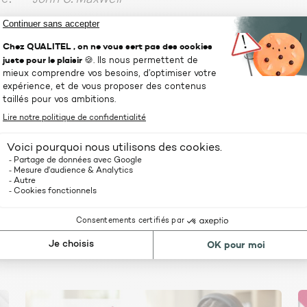
ation n’est pas une dépense, c’est un investissement 
treprise et de vos employés.” –
Peter Drucker
 monde qui change très rapidement, la seule stratégie
r est de ne prendre aucun risque.” –
Mark Zuckerber
À lire aussi