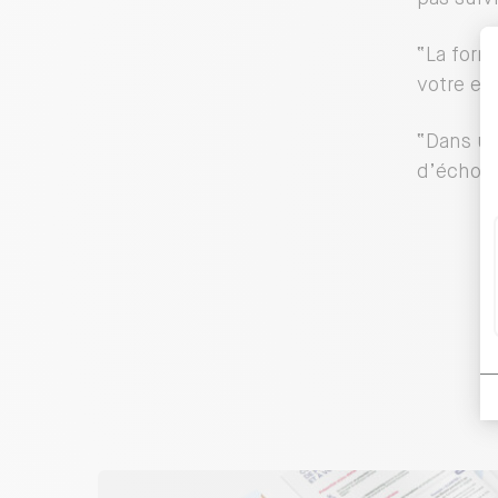
“La form
votre en
“Dans un
d’échoue