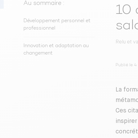
Au sommaire :
10 
Développement personnel et
sal
professionnel
Relu et v
Innovation et adaptation au
changement
Publié le 
La form
métamor
Ces cit
inspirer
concrét