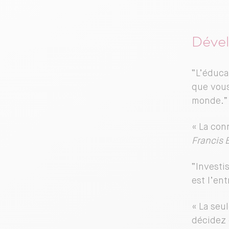
Dével
“L’éduca
que vous
monde.”
« La conn
Francis 
“Investi
est l’en
« La seu
décidez 