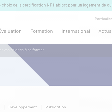
e choix de la certification NF Habitat pour un logement de qu
Particulie
Évaluation
Formation
International
Actual
er vos salariés à se former
 HQE
n
Développement
Publication