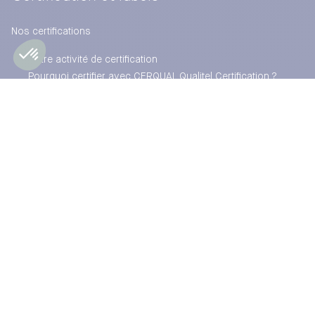
Nos certifications
Notre activité de certification
Pourquoi certifier avec CERQUAL Qualitel Certification ?
NF Habitat – NF Habitat HQE
HQE Residential
CertiRénov
Pro Perméa
Nos expérimentations
Projets de construction
Projets de rénovation
Exploitation des bâtiments
Bénéfices de la certification
Opérations certifiées et engagées
Labels et autres services
Ils nous ont fait confiance
Retraits de marques