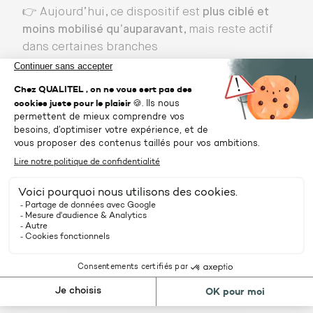
👉 Aujourd’hui, ce dispositif est
plus ciblé et
moins mobilisé qu’auparavant
, mais reste actif
dans certaines branches
Les aides pour les demandeurs
d’emploi
Si vous êtes en recherche d’emploi, plusieurs
solutions existent :
✔️
Principales aides
Aide Individuelle à la Formation (AIF)
Préparation Opérationnelle à l’Emploi (POEI /
AFPR)
Financements régionaux