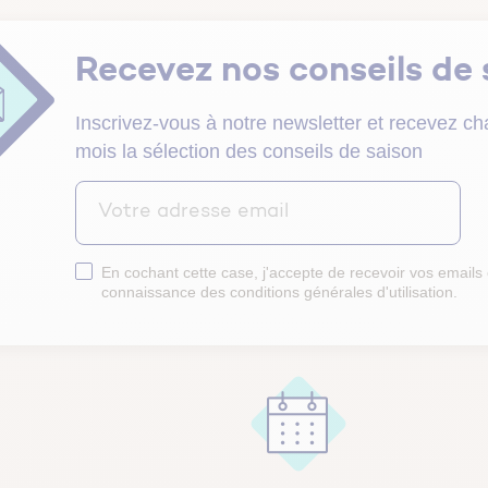
Pour réussir votre pro
Découvrez tous les 
rénovation globale et 
immobiliers.
Copros Vertes : des formations
maison certifiée.
gratuites à la rénovation énergétique
Recevez nos conseils de 
en copropriété
Trouvez un prof
 ses professionnels
ostics immobiliers
travaux d’isolation
CertiRénov RGE
Inscrivez-vous à notre newsletter et recevez c
Pour des travaux de qu
mois la sélection des conseils de saison
pouvoir bénéficier des
financières.
En cochant cette case, j'accepte de recevoir vos emails 
 bons équipements
Préparer ma visite
connaissance des
conditions générales d'utilisation
.