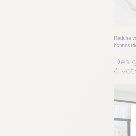
Réduire 
bonnes idé
Des g
à vot