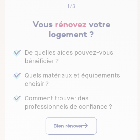
Septembre – Tr
1/3
réceptionner l
Vous
rénovez
votre
Août – Spécial
logement ?
chanvre
Juin – ☀️ Spé
De quelles aides pouvez-vous
bénéficier ?
Mai – Comment
Quels matériaux et équipements
Avril – Spécia
choisir ?
Mars – Qualité
Comment trouver des
professionnels de confiance ?
Février – Acha
Bien rénover
Janvier – Spéc