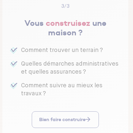
evis, Check-list pour
3/3
Vous
construisez
une
r le béton de
maison ?
Comment trouver un terrain ?
mulation de travaux
Quelles démarches administratives
et quelles assurances ?
Comment suivre au mieux les
travaux ?
e
Bien faire construire
et audit énergétique