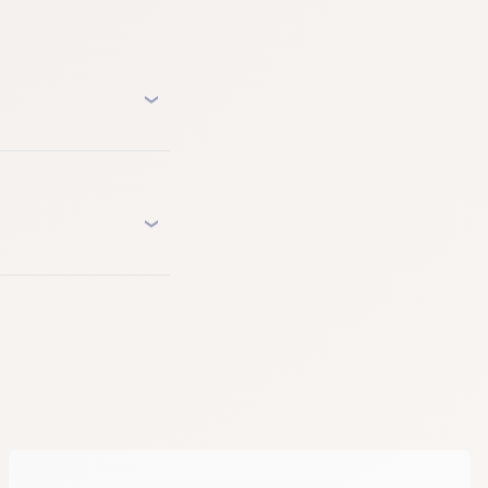
| Plantes dans la
lissement | Dermestes
 cas de coupure de
 les moisissures
ature la nuit,
 | Retrait-gonflement
de décence ?