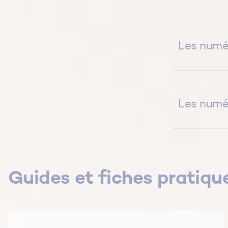
Les numé
Mai – Prendre 
maison
Les numé
Avril – 30 jou
dans la maiso
Décembre – Mo
courant ?
Mars – Air int
Guides et fiches pratiqu
Novembre – Spé
Février – Prot
avantages et 
des argiles
Octobre – 3 ge
Janvier – Ache