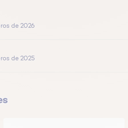
ros de 2026
soin de sa santé chez soi | 5 idées reçues sur l’adoucisseur 
ros de 2025
rs pour être bien chez soi | Aménager son logement au vieil
n
noxyde de carbone : comment le détecter ? | Que faire en
érieur : 2 gestes simples pour un logement plus sain | Traiter
es
cial chauffage : bien l’entretenir, diminuer ou non la tempér
éger sa maison des tempêtes, vents violents et inondations
inconvénients du thermostat connecté
stes simples pour améliorer la qualité de l’air chez vous
ter un logement neuf ou ancien ? | Quels sont les critères 