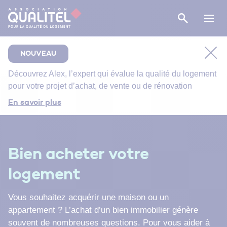
NOUVEAU
Découvrez
Alex
, l’expert qui évalue la qualité du logement
pour votre projet d’achat, de vente ou de rénovation
Comment bien suivre le chantier de rénovation de
En savoir plus
votre salle de bain ?
Bien entretenir votre logement
Énergie primaire, finale et utile : comment s’y
Bien acheter votre
retrouver ?
logement
Vous souhaitez acquérir une maison ou un
appartement ? L’achat d’un bien immobilier génère
souvent de nombreuses questions. Pour vous aider à