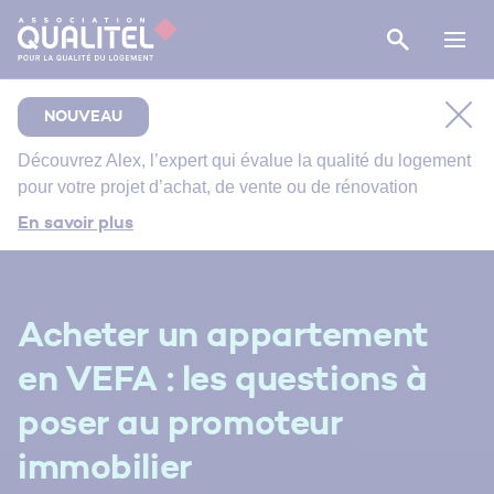
NOUVEAU
Découvrez
Alex
, l’expert qui évalue la qualité du logement
pour votre projet d’achat, de vente ou de rénovation
Comment bien suivre le chantier de rénovation de
En savoir plus
votre salle de bain ?
Bien entretenir votre logement
Énergie primaire, finale et utile : comment s’y
Acheter un appartement
retrouver ?
en VEFA : les questions à
poser au promoteur
immobilier