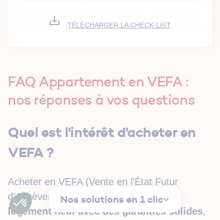
TÉLÉCHARGER LA CHECK-LIST
FAQ Appartement en VEFA :
nos réponses à vos questions
Quel est l'intérêt d'acheter en
VEFA ?
Acheter en VEFA (Vente en l’État Futur
d’Achèvement) permet d’
acquérir un
Nos solutions en 1 clic
logement neuf avec des garanties solides
,