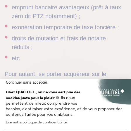
emprunt bancaire avantageux (prêt à taux
zéro dit PTZ notamment) ;
exonération temporaire de taxe foncière ;
droits de mutation
et frais de notaire
réduits ;
etc.
Pour autant, se porter acquéreur sur le
marché immobilier neuf ne veut pas dire qu’il
faut foncer tête baissée… Votre promoteur
immobilier est là pour vendre, certes, mais il
doit surtout être là pour vous conseiller dans
votre achat immobilier.