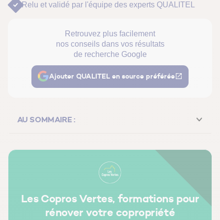
Relu et validé par
l'équipe des experts QUALITEL
Retrouvez plus facilement
nos conseils dans vos résultats
de recherche Google
Ajouter QUALITEL en source préférée
AU SOMMAIRE :
Optimisez le chauffage
Contrôlez l’étanchéité des fenêtres et des portes
Choisissez bien votre électroménager
Les Copros Vertes, formations pour
Économisez l'eau
rénover votre copropriété
Éclairez de manière raisonnée