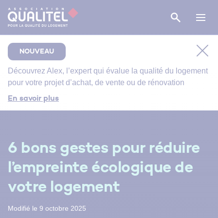
NOUVEAU
Découvrez
Alex
, l’expert qui évalue la qualité du logement
pour votre projet d’achat, de vente ou de rénovation
Comment bien suivre le chantier de rénovation de
En savoir plus
votre salle de bain ?
Bien entretenir votre logement
Énergie primaire, finale et utile : comment s’y
6 bons gestes pour réduire
retrouver ?
l’empreinte écologique de
votre logement
Modifié le 9 octobre 2025