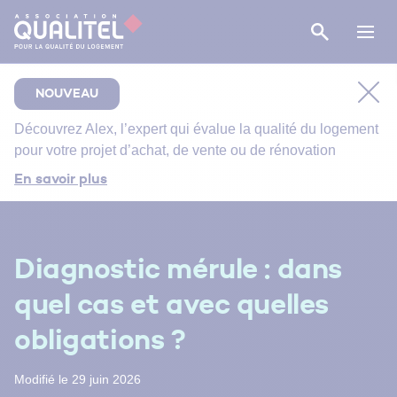
NOUVEAU
Découvrez
Alex
, l’expert qui évalue la qualité du logement
pour votre projet d’achat, de vente ou de rénovation
Comment bien suivre le chantier de rénovation de
En savoir plus
votre salle de bain ?
Bien entretenir votre logement
Énergie primaire, finale et utile : comment s’y
Diagnostic mérule : dans
retrouver ?
quel cas et avec quelles
obligations ?
Modifié le 29 juin 2026