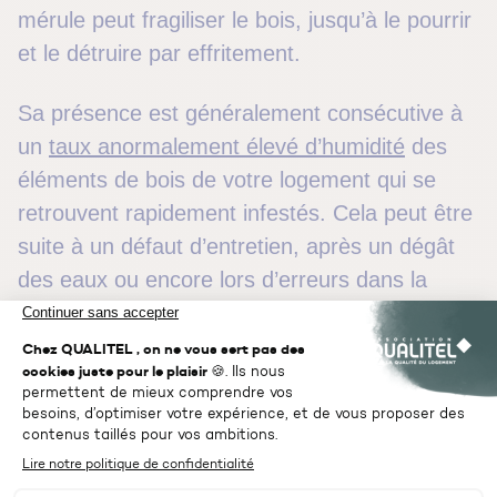
mérule peut fragiliser le bois, jusqu’à le pourrir
et le détruire par effritement.
Sa présence est généralement consécutive à
un
taux anormalement élevé d’humidité
des
éléments de bois de votre logement qui se
retrouvent rapidement infestés. Cela peut être
suite à un défaut d’entretien, après un dégât
des eaux ou encore lors d’erreurs dans la
conception ou la
rénovation de l’habitat
.
Ce champignon a un aspect différent selon si
l’environnement est sombre ou lumineux.
Dans un espace sombre, il a un aspect
blanc-gris et cotonneux. Dans un espace