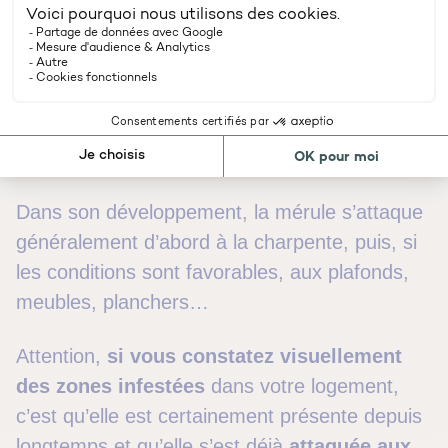
plus lumineux, il devient marron et plus
consistant.
Ce parasite est classé dans la
catégorie pourriture cubique (la pourriture tient
son nom des trois rangées de fissures en
formes de cubes qu’elle provoque sur le bois
qu’elle infecte).
Dans son développement, la mérule s’attaque
généralement d’abord à la charpente, puis, si
les conditions sont favorables, aux plafonds,
meubles, planchers…
Attention,
si vous constatez visuellement
des zones infestées
dans votre logement,
c’est qu’elle est certainement présente depuis
longtemps et qu’elle s’est déjà
attaquée aux