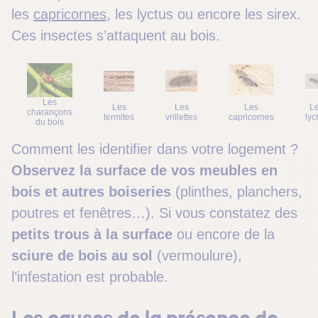
les
capricornes
, les lyctus ou encore les sirex.
Ces insectes s’attaquent au bois.
Les
Les
Les
Les
L
charançons
termites
vrillettes
capricornes
lyc
du bois
Comment les identifier dans votre logement ?
Observez la surface de vos meubles en
bois et autres boiseries
(plinthes, planchers,
poutres et fenêtres…). Si vous constatez des
petits trous à la surface
ou encore de la
sciure de bois au sol
(vermoulure),
l’infestation est probable.
Les causes de la présence de