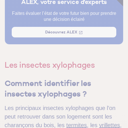
ALEX, votre service d'experts
Les mites textiles et les punaises de lit
FAQ Insectes nuisibles dans son logement : nos
Faites évaluer l’état de votre futur bien pour prendre
une décision éclairé
réponses à vos questions
Découvrez ALEX
Les insectes xylophages
Comment identifier les
insectes xylophages ?
Les principaux insectes xylophages que l’on
peut retrouver dans son logement sont les
charançons du bois, les
termites
, les
vrillettes
,