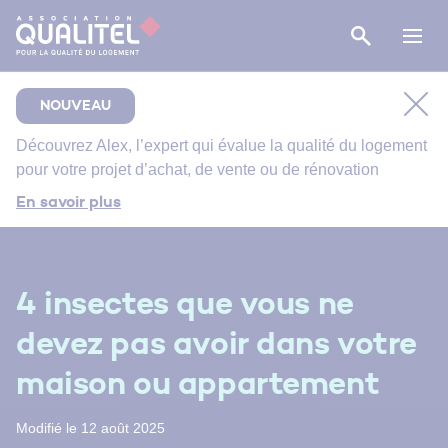
NOUVEAU
Découvrez
Alex
, l’expert qui évalue la qualité du logement
pour votre projet d’achat, de vente ou de rénovation
Comment bien suivre le chantier de rénovation de
En savoir plus
votre salle de bain ?
Bien entretenir votre logement
Énergie primaire, finale et utile : comment s’y
4 insectes que vous ne
retrouver ?
devez pas avoir dans votre
maison ou appartement
Modifié le 12 août 2025