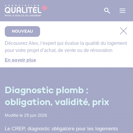
NOUVEAU
Découvrez
Alex
, l’expert qui évalue la qualité du logement
pour votre projet d’achat, de vente ou de rénovation
Comment bien suivre le chantier de rénovation de
En savoir plus
votre salle de bain ?
Bien entretenir votre logement
Énergie primaire, finale et utile : comment s’y
Diagnostic plomb :
retrouver ?
obligation, validité, prix
Modifié le 29 juin 2026
Le CREP, diagnostic obligatoire pour les logements