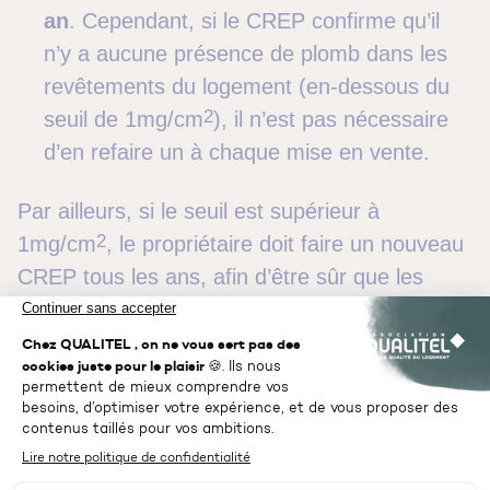
an
. Cependant, si le CREP confirme qu’il
n’y a aucune présence de plomb dans les
revêtements du logement (en-dessous du
2
seuil de 1mg/cm
), il n’est pas nécessaire
d’en refaire un à chaque mise en vente.
Par ailleurs, si le seuil est supérieur à
2
1mg/cm
, le propriétaire doit faire un nouveau
CREP tous les ans, afin d’être sûr que les
revêtements contenant du plomb et les
peintures au plomb ne sont pas en train de se
détériorer et du coup, d’entraîner un danger
pour la santé des occupants et un risque
d’intoxication au plomb.