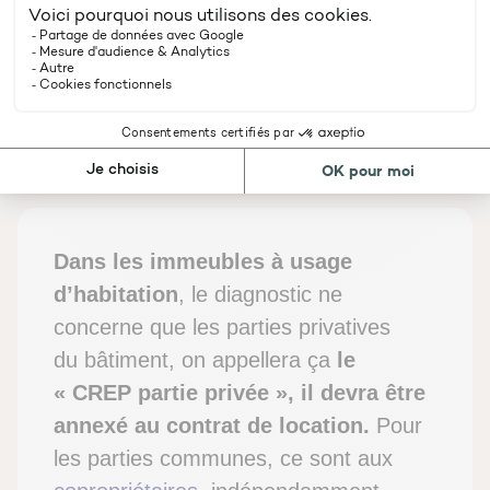
Dans le cas de la location de biens
immobiliers
, le CREP doit
dater de moins
de 6 ans
. Si l’absence de plomb est
vérifiée, il n’est pas nécessaire pour le
propriétaire bailleur de refaire un diagnostic
à chaque mise en location.
Dans les immeubles à usage
d’habitation
, le diagnostic ne
concerne que les parties privatives
du bâtiment, on appellera ça
le
« CREP partie privée », il devra être
annexé au contrat de location.
Pour
les parties communes, ce sont aux