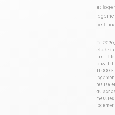
et loge
logemen
certifi
En 2020,
étude in
la certi
travail 
11 000 F
logement
réalisé 
du sonda
mesures 
logemen