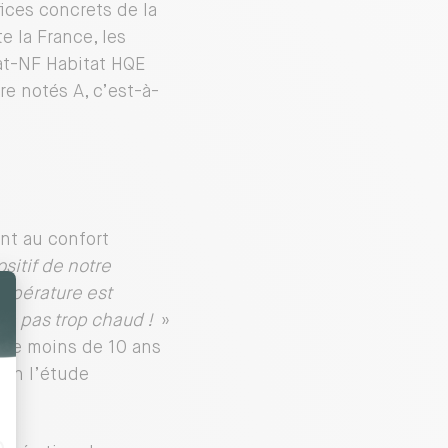
ices concrets de la
e la France, les
at-NF Habitat HQE
re notés A, c’est-à-
nt au confort
sitif de notre
empérature est
n’a pas trop chaud !
»
 de moins de 10 ans
lon l’étude