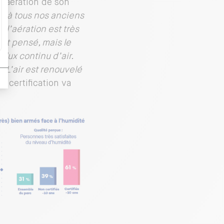
l’aération de son
t à tous nos anciens
 l’aération est très
ent pensé, mais le
lux continu d’air.
 L’air est renouvelé
a certification va