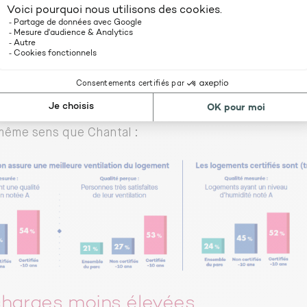
bitante parisienne insiste également sur la qualité de 
ent : «
On ne ressent jamais d’humidité, contrairemen
s à Paris où on pouvait même avoir des moisissures. Là,
’était d’ailleurs un point auquel on n’avait pas forcém
r nous a expliqué comment c’était conçu pour avoir un f
antage, les odeurs ne stagnent pas dans l’appartement.
 c’est très agréable !
» Le dossier sur les bénéfices de l
même sens que Chantal :
harges moins élevées