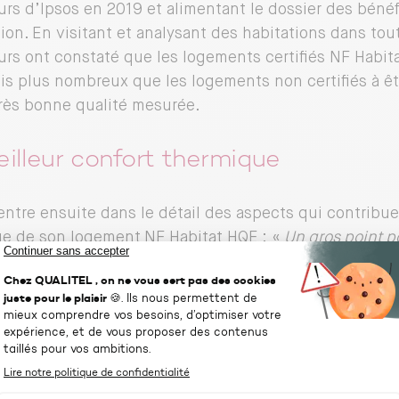
rs d’Ipsos en 2019 et alimentant le dossier des bénéf
tion. En visitant et analysant des habitations dans tout
rs ont constaté que les logements certifiés NF Habit
ois plus nombreux que les logements non certifiés à êt
très bonne qualité mesurée.
illeur confort thermique
entre ensuite dans le détail des aspects qui contribue
e de son logement NF Habitat HQE : «
Un gros point po
ent, c’est l’isolation thermique. C’est incroyable, la t
toute l’année. En hiver on n’a pas froid, et en été on 
partagé par 52 % des habitants de logements certifiés
ment par 17 % des habitants de l’ensemble du parc se
 sur les bénéfices concrets de la certification.