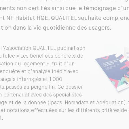
ments non certifiés ainsi que le témoignage d’u
t NF Habitat HQE, QUALITEL souhaite comprendr
cation dans la vie quotidienne des usagers.
 l’Association QUALITEL publiait son
titulée «
Les bénéfices concrets de
fication du logement
», fruit d’un
d’enquête et d’analyse inédit avec
rançais interrogés et 1 000
s passés au peigne fin. Ce dossier
en partenariat avec des spécialistes
ge et de la donnée (Ipsos, Homadata et Adéquation) 
et notations effectuées sur les différents critères de
t.