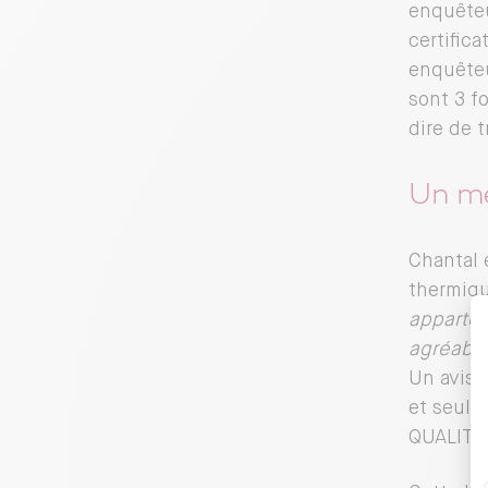
enquêteu
certifica
enquêteu
sont 3 f
dire de 
Un me
Chantal 
thermiqu
appartem
agréable 
Un avis 
et seule
QUALITEL