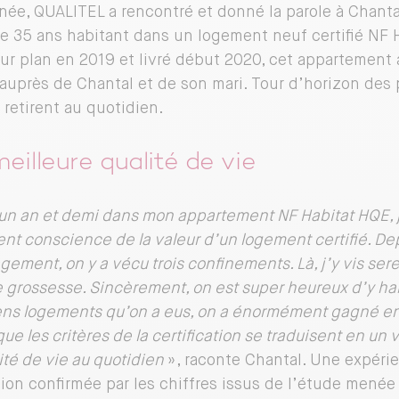
née, QUALITEL a rencontré et donné la parole à Chanta
 35 ans habitant dans un logement neuf certifié NF H
ur plan en 2019 et livré début 2020, cet appartement a
auprès de Chantal et de son mari. Tour d’horizon des 
 retirent au quotidien.
eilleure qualité de vie
un an et demi dans mon appartement NF Habitat HQE, 
nt conscience de la valeur d’un logement certifié. De
ment, on y a vécu trois confinements. Là, j’y vis se
 grossesse. Sincèrement, on
est super heureux d’y ha
ens logements qu’on a eus, on a énormément gagné en
e les critères de la certification se traduisent en un 
ité de vie au quotidien
», raconte Chantal. Une expérie
ation confirmée par les chiffres issus de l’étude menée