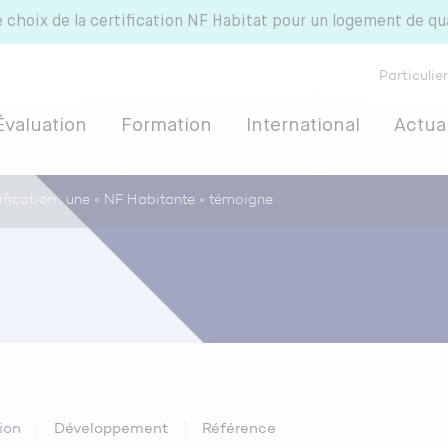
e choix de la certification NF Habitat pour un logement de qu
Particulie
Évaluation
Formation
International
Actual
ification : une « NF Habitante » témoigne
 HQE
ion
Développement
Référence