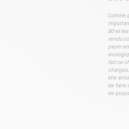
Comme po
importan
80 et les
rendu co
payer en
écologiq
fait ce c
charges
elle ain
de faire
de propo