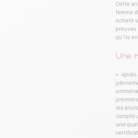
Cette an
femme de
Acheté s
preuves 
qu’ils en
Une m
«
Après 
pleineme
emménage
première
les anci
compte qu
une qual
certific