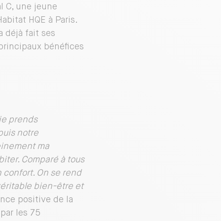
l C, une jeune
abitat HQE à Paris.
 déjà fait ses
principaux bénéfices
je prends
puis notre
reinement ma
biter.
Comparé à tous
 confort. On se rend
véritable bien-être et
nce positive de la
 par les 75