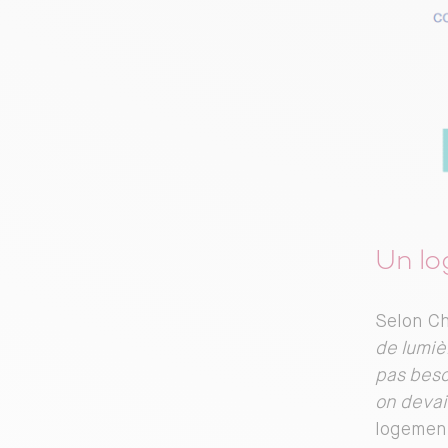
Un lo
Selon Ch
de lumiè
pas beso
on devai
logement