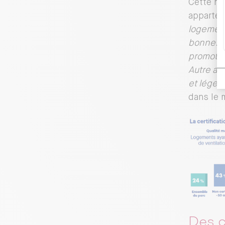
Cette ha
appartem
logement
bonne. C
promoteu
Autre av
et léger,
dans le 
Des c