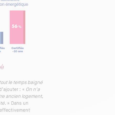
lé
 tout le temps baigné
d’ajouter : «
On n’a
otre ancien logement,
été
. » Dans un
t effectivement