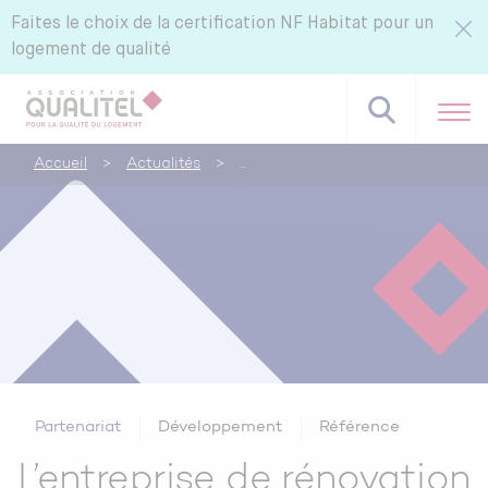
Faites le choix de la certification NF Habitat pour un
logement de qualité
Accueil
>
Actualités
>
Référentiels NF Habitat - NF Habitat HQE
Tous nos labels et services
Pourquoi certifier avec CERQUAL ?
Partenariat
Développement
Référence
L’entreprise de rénovation