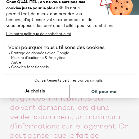
avec les équipes de CLEA qui ont bien compris
notre fonctionnement, pour personnaliser la
plateforme à nos besoins. Par exemple, pour
faciliter la prise en main de nos franchisés, nous
voulons créer une base de données commune
aux plateformes Avéo et CLEA pour que
l’ensemble des fiches techniques des matériaux
utilisés soient disponibles et que chaque
agence n’ait plus qu’à piocher les documents
dont elle a besoin.
Avéo travaille avec un réseau
d’agences immobilières qui
doivent demander, lors d’une
vente notamment, un maximum
d’informations sur le logement. On
peut penser que le fait de