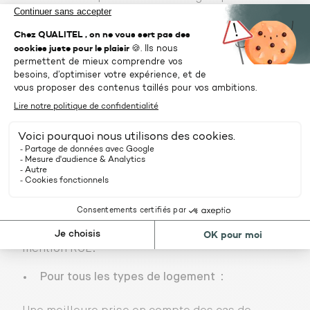
minimale (150 kWh/m²/an).
Les process de valorisation du niveau HQE ont
également été simplifiés.
Pour la maison individuelle
:
Des évolutions ont été réalisées pour mieux
répondre aux attentes des particuliers et aux
pratiques des professionnels de la rénovation,
en prenant en compte tous les fondamentaux
d’un projet réussi, dont le respect d’exigences
techniques minimales, quels que soient les
travaux et toujours en cohérence avec la
mention RGE.
Pour tous les types de logement
: