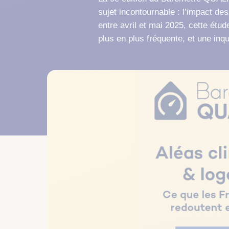
Découvrez aussi tous
nos conseils
Tous nos
sujet incontournable : l’impact d
conseils
entre avril et mai 2025, cette étu
au
plus en plus fréquente, et une inq
Bien choisir
Diagn
Mes 
quotidien
Les