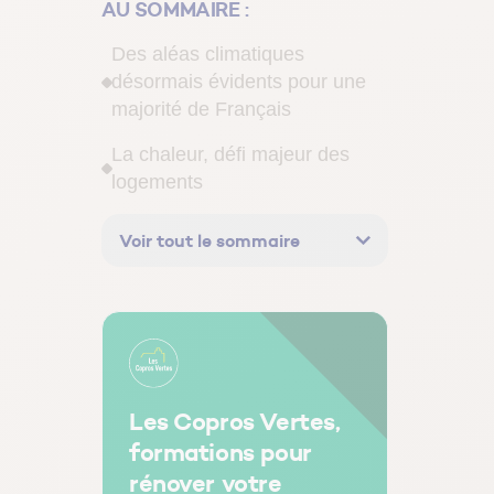
AU SOMMAIRE :
Des aléas climatiques
désormais évidents pour une
majorité de Français
La chaleur, défi majeur des
logements
Des logements mal préparés
Voir tout le sommaire
aux aléas climatiques
QualiRésilience : l’outil pour
identifier les aléas climatiques
auxquels est exposé son
logement
Les Copros Vertes,
formations pour
rénover votre