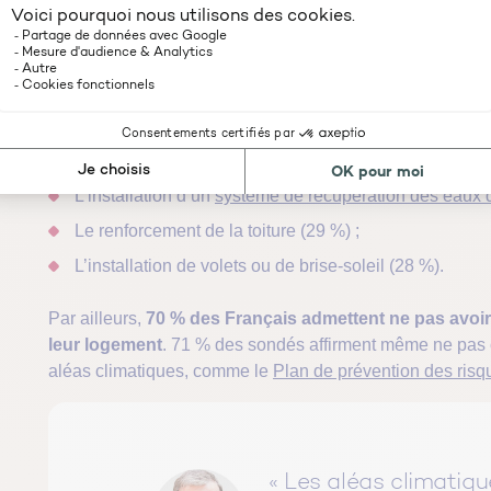
garage (20 %), et l’intérieur de la maison (19 %).
Pourtant, si les risques climatiques sont bien identifiés, s
réalisé des travaux pour adapter leur logement
. Un ch
des dégâts. Les travaux les plus réalisés concernent :
L’isolation thermique
(43 %) ;
L’installation d’un
système de récupération des eaux 
Le renforcement de la toiture (29 %) ;
L’installation de volets ou de brise-soleil (28 %).
Par ailleurs,
70 % des Français admettent ne pas avoir 
leur logement
. 71 % des sondés affirment même ne pas c
aléas climatiques, comme le
Plan de prévention des ris
« Les aléas climatiqu