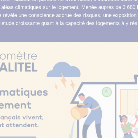
Pour réussir votre pro
Découvrez tous les 
rénovation globale et 
immobiliers.
es aléas climatiques sur le logement. Menée auprès de 3 680
Copros Vertes : des formations
maison certifiée.
gratuites à la rénovation énergétique
de révèle une conscience accrue des risques, une exposition 
en copropriété
uiétude croissante quant à la capacité des logements à y rési
Trouvez un prof
 ses professionnels
ostics immobiliers
travaux d’isolation
CertiRénov RGE
Pour des travaux de qu
pouvoir bénéficier des
financières.
 bons équipements
Préparer ma visite