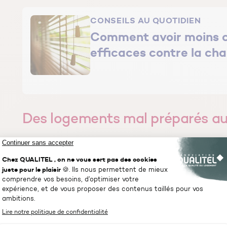
CONSEILS AU QUOTIDIEN
Comment avoir moins ch
efficaces contre la cha
Des logements mal préparés au
Près d’
un Français sur deux juge son logement insuff
sentiment est plus marqué chez les propriétaires de mai
42 % des Français se disent inquiets à l’idée de subir à 
actuel. Il faut dire que plus d’un Français sur 4 ayant ét
dernières années déclare avoir subi des dégâts matériel
principalement la toiture et la charpente (44 %), la façade 