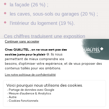
la façade (26 %) ;
les caves, sous-sols ou garages (20 %) ;
l’intérieur du logement (19 %).
Ces chiffres traduisent une exposition
croissante du bâti et soulèvent une question
centrale :
l’assurance couvre-t-elle tous ces
dommages
?
Catastrophes naturelles : un
régime encadré par l’État
En France, la garantie « catastrophes
naturelles » est obligatoirement incluse dans