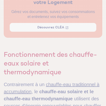
votre Logement
thermodynamique ?
Gérez vos documents, suivez vos consommations
Quel est l’impact du climat sur la performance d’un
et entretenez vos équipements
chauffe-eau ?
Quel chauffe-eau choisir selon son profil et son
Découvrez CLÉA
logement ?
FAQ Chauffe-eau solaire ou thermodynamique : Nos
réponses à vos questions
Fonctionnement des chauffe-
eaux solaire et
thermodynamique
Contrairement à un
chauffe-eau traditionnel à
accumulation
, le
chauffe-eau solaire et le
chauffe-eau thermodynamique
utilisent des
sources d’énergie renouvelables pour chauffer