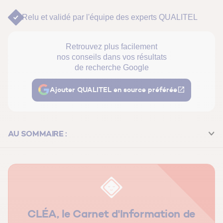
Relu et validé par
l'équipe des experts QUALITEL
Retrouvez plus facilement
nos conseils dans vos résultats
de recherche Google
Ajouter QUALITEL en source préférée
AU SOMMAIRE :
Fonctionnement des chauffe-eaux solaire et
thermodynamique
Quelles sont les économies réalisables avec un chauffe-
eau solaire ou thermodynamique ?
CLÉA, le Carnet d'Information de
Comment entretenir un chauffe-eau solaire ou