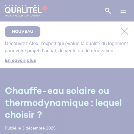
NOUVEAU
Découvrez
Alex
, l’expert qui évalue la qualité du logement
pour votre projet d’achat, de vente ou de rénovation
Comment bien suivre le chantier de rénovation de
En savoir plus
votre salle de bain ?
Bien entretenir votre logement
Énergie primaire, finale et utile : comment s’y
Chauffe-eau solaire ou
retrouver ?
thermodynamique : lequel
choisir ?
Publié le 3 décembre 2025