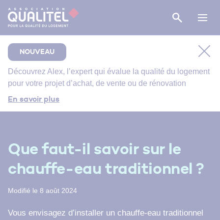
NOUVEAU
Découvrez
Alex
, l’expert qui évalue la qualité du logement
pour votre projet d’achat, de vente ou de rénovation
Comment bien suivre le chantier de rénovation de
En savoir plus
votre salle de bain ?
Bien entretenir votre logement
Énergie primaire, finale et utile : comment s’y
Que faut-il savoir sur le
retrouver ?
chauffe-eau traditionnel ?
Modifié le 8 août 2024
Vous envisagez d’installer un chauffe-eau traditionnel