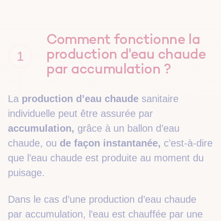
A qui s'adresse le chauffe-eau par accumulation ?
La production d'eau chaude de façon instantanée
Comment fonctionne la
Quels sont les repères de qualité ?
production d'eau chaude
1
Les conseils de bon fonctionnement
par accumulation ?
La
production d’eau chaude
sanitaire
individuelle peut être assurée par
accumulation,
grâce à un ballon d’eau
chaude, ou
de façon instantanée,
c’est-à-dire
que l’eau chaude est produite au moment du
puisage.
Dans le cas d’une production d’eau chaude
par accumulation, l’eau est chauffée par une