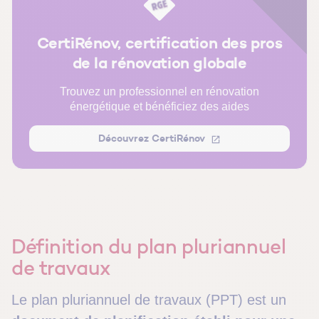
Quelles copropriétés sont concernées par le projet de
PPT ?
CertiRénov, certification des pros
Qui établit le plan pluriannuel de travaux ?
de la rénovation globale
Que contient un Plan pluriannuel de travaux ?
Trouvez un professionnel en rénovation
énergétique et bénéficiez des aides
Comment le PPT est-il voté et intégré dans la gestion de
la copropriété ?
Découvrez CertiRénov
FAQ Plan pluriannuel de travaux (PPT) : nos réponses à
vos questions
Définition du plan pluriannuel
de travaux
Le plan pluriannuel de travaux (PPT) est un