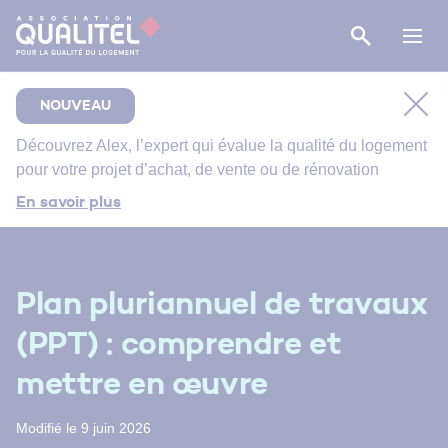
NOUVEAU
Découvrez
Alex
, l’expert qui évalue la qualité du logement
pour votre projet d’achat, de vente ou de rénovation
Comment bien suivre le chantier de rénovation de
En savoir plus
votre salle de bain ?
Bien entretenir votre logement
Énergie primaire, finale et utile : comment s’y
Plan pluriannuel de travaux
retrouver ?
(PPT) : comprendre et
mettre en œuvre
Modifié le 9 juin 2026