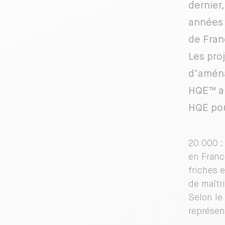
dernier,
années 
de Fran
Les pro
d’aména
HQE™ am
HQE pou
20 000 :
en Franc
friches 
de maîtr
Selon le
représen