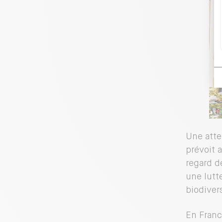
Une atten
prévoit 
regard d
une lutt
biodivers
En Franc