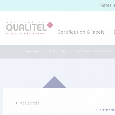
Faites l
Certification & labels
Accueil
>
Actualités
>
Fonds vert « Recyclage 
Certification et labels
Formation
Ressources, Documentations et
Outils
Référentiels NF Habitat - NF Habitat
Tous nos labels et services
Pourquoi certifier avec CERQUAL ?
Actualités
Certificat