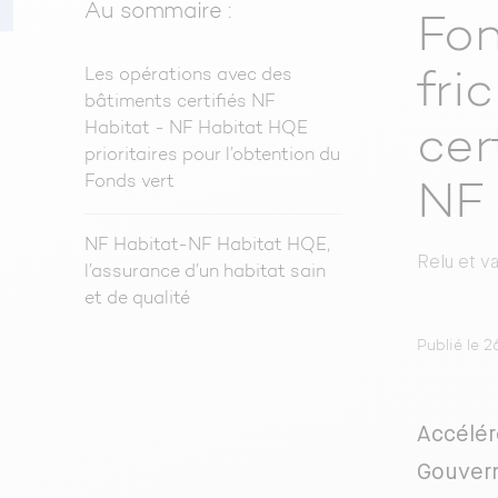
Au sommaire :
Fon
Les opérations avec des
fri
bâtiments certifiés NF
Habitat - NF Habitat HQE
cer
prioritaires pour l’obtention du
Fonds vert
NF 
NF Habitat-NF Habitat HQE,
Relu et v
l’assurance d’un habitat sain
et de qualité
Publié le 
Accélér
Gouvern