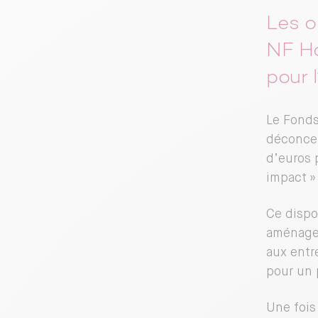
Les o
NF Ha
pour 
Le Fonds
déconcen
d’euros p
impact »
Ce dispo
aménageu
aux entr
pour un 
Une fois