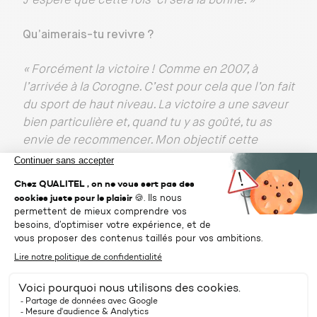
J’espère que cette fois-ci sera la bonne. »
Qu’aimerais-tu revivre ?
« Forcément la victoire ! Comme en 2007, à
l’arrivée à la Corogne. C’est pour cela que l’on fait
du sport de haut niveau. La victoire a une saveur
bien particulière et, quand tu y as goûté, tu as
envie de recommencer. Mon objectif cette
année c’est de gagner au moins une étape.
J’aimerais vraiment pouvoir partager un tel
moment avec NF Habitat qui est depuis 4 ans un
partenaire engagé et fidèle dans les bons
moments comme dans les plus difficiles. »
À 46 ans, presque doyen de la course, comment
as-tu réinventé ta préparation ?
« Par la force des choses, cette année, on s’est