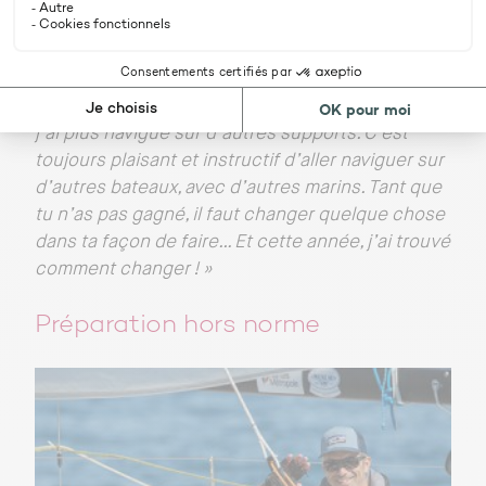
tous préparé différemment. On saura le 19
septembre à l’arrivée à Saint Nazaire qui a su le
mieux s’adapter aux circonstances. J’ai moins
navigué en Figaro mais de façon plus efficace. Et
j’ai plus navigué sur d’autres supports. C’est
toujours plaisant et instructif d’aller naviguer sur
d’autres bateaux, avec d’autres marins. Tant que
tu n’as pas gagné, il faut changer quelque chose
dans ta façon de faire… Et cette année, j’ai trouvé
comment changer ! »
Préparation hors norme