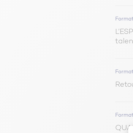
Format
L’ES
tale
Format
Reto
Format
QUAL