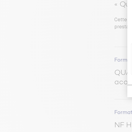
« Qua
Cette no
prestata
Format
QUAL
acou
Format
NF H