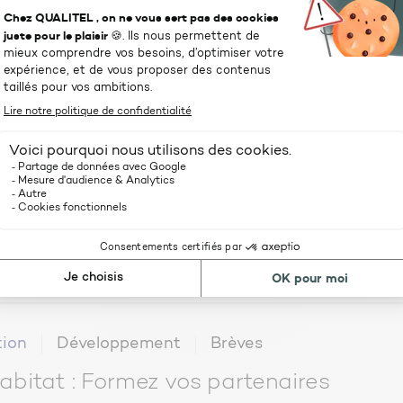
liopi »
uvelle certification renforce le niveau de crédibilité de la
ires, c’est une obligation de résultat en quelques sorte, le 
ion
Développement
Rendez-vous
ITEL Formation : maîtrisez les enjeux
stique
ion
Développement
Brèves
abitat : Formez vos partenaires