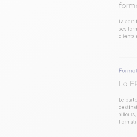
form
La cert
ses form
clients
Format
La F
Le part
destina
ailleurs
Formati