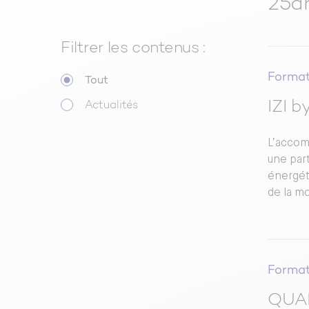
25ar
Filtrer les contenus :
Format
Tout
IZI 
Actualités
L’accom
une par
énergét
de la m
Format
QUAL