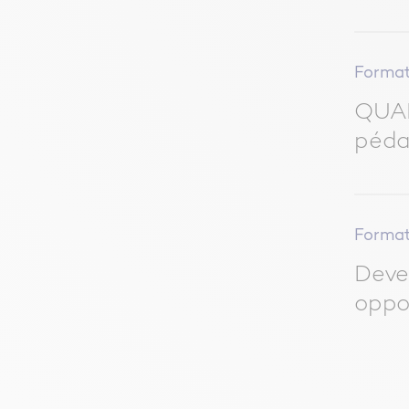
Format
QUAL
péda
Format
Deve
oppo