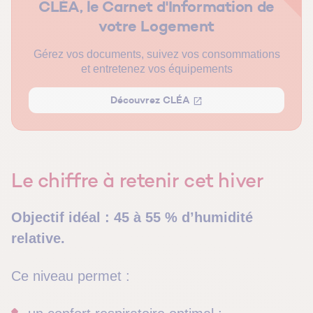
CLÉA, le Carnet d'Information de
Trop sec : un inconfort souvent sous-estimé
votre Logement
Comment vérifier facilement le taux d’humidité chez soi ?
Gérez vos documents, suivez vos consommations
6 gestes simples pour rester dans la zone idéale
et entretenez vos équipements
Pourquoi c’est aussi un enjeu de qualité du logement
Découvrez CLÉA
En résumé
Le chiffre à retenir cet hiver
Objectif idéal : 45 à 55 % d’humidité
relative.
Ce niveau permet :