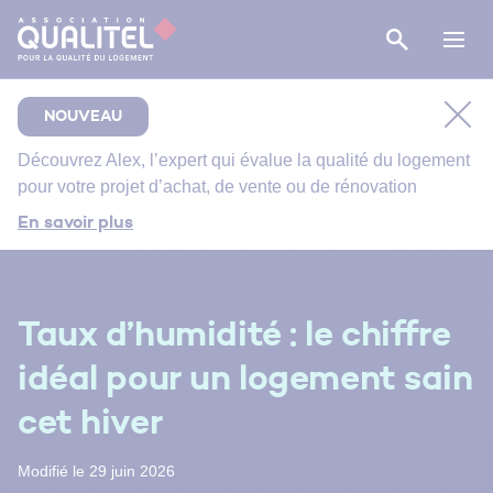
NOUVEAU
Découvrez
Alex
, l’expert qui évalue la qualité du logement
pour votre projet d’achat, de vente ou de rénovation
Comment bien suivre le chantier de rénovation de
En savoir plus
votre salle de bain ?
Bien entretenir votre logement
Énergie primaire, finale et utile : comment s’y
Taux d’humidité : le chiffre
retrouver ?
idéal pour un logement sain
cet hiver
Modifié le 29 juin 2026