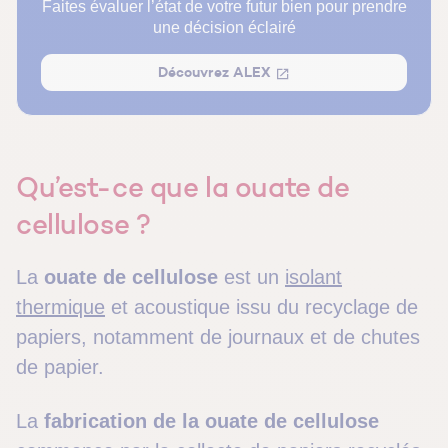
Faites évaluer l’état de votre futur bien pour prendre
Comment se pose la ouate de cellulose ?
une décision éclairé
Quelle épaisseur de ouate de cellulose pour une
Découvrez ALEX
isolation efficace ?
Comparaison de la ouate de cellulose avec d’autres
isolants performants
Quel est le coût de la ouate de cellulose ?
Qu’est-ce que la ouate de
cellulose ?
La
ouate de cellulose
est un
isolant
thermique
et acoustique issu du recyclage de
papiers, notamment de journaux et de chutes
de papier.
La
fabrication de la ouate de cellulose