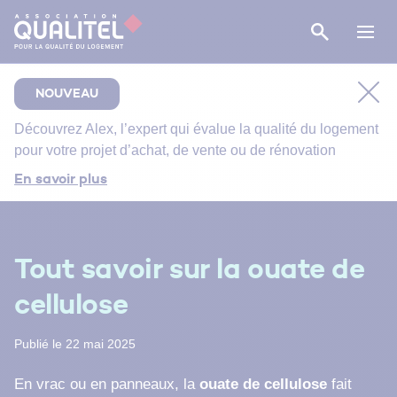
NOUVEAU
Découvrez
Alex
, l’expert qui évalue la qualité du logement
pour votre projet d’achat, de vente ou de rénovation
Comment bien suivre le chantier de rénovation de
En savoir plus
votre salle de bain ?
Bien entretenir votre logement
Énergie primaire, finale et utile : comment s’y
Tout savoir sur la ouate de
retrouver ?
cellulose
Publié le 22 mai 2025
En vrac ou en panneaux, la
ouate de cellulose
fait