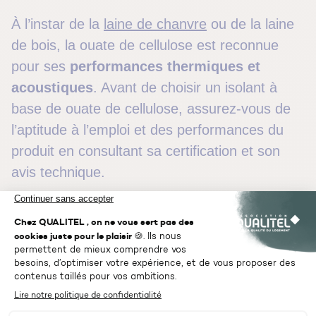
À l’instar de la
laine de chanvre
ou de la laine
de bois, la ouate de cellulose est reconnue
pour ses
performances thermiques et
acoustiques
. Avant de choisir un isolant à
base de ouate de cellulose, assurez-vous de
l’aptitude à l’emploi et des performances du
produit en consultant sa certification et son
avis technique.
L’isolation thermique
Avec une conductivité thermique (valeur
lambda) comprise entre 0,036 et
0,042 W/m.K, la ouate de cellulose offre une
résistance thermique efficace
qui contribue