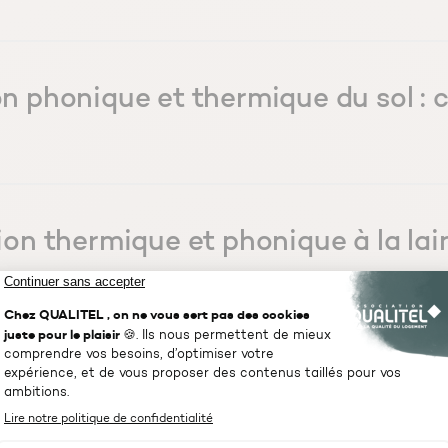
on phonique et thermique du sol :
tion thermique et phonique à la lai
ts & Matériaux
ser, donner, recycler : que faire d
ge ?