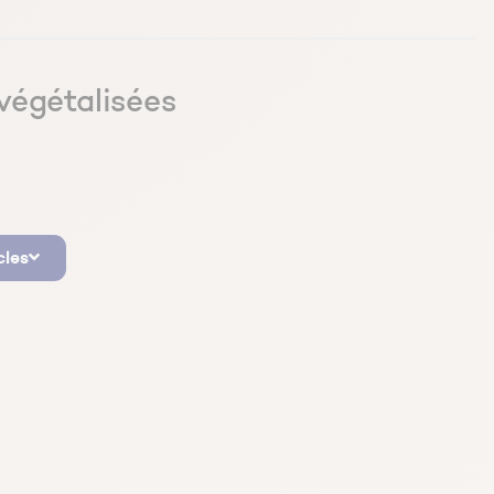
végétalisées
cles