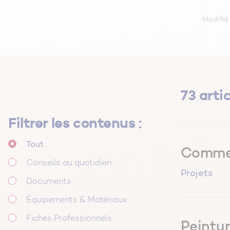
Découvrez aussi tous
nos conseils
Tous nos
Modifié 
conseils
au
Bien choisir
Diagn
Mes 
quotidien
73 artic
Filtrer les contenus :
Les
Tout
Commen
Conseils au quotidien
Projets
Documents
Équipements & Matériaux
Fiches Professionnels
Peintur