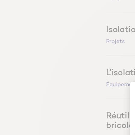
Isolati
Projets
L’isola
Équipemen
Réutili
bricola