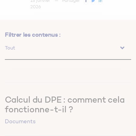
15 janvier
Partager
2026
Filtrer les contenus :
Tout
Conseils au quotidien
Documents
Équipements & Matériaux
Calcul du DPE : comment cela
fonctionne-t-il ?
Fiches Professionnels
Documents
Guide d'achat