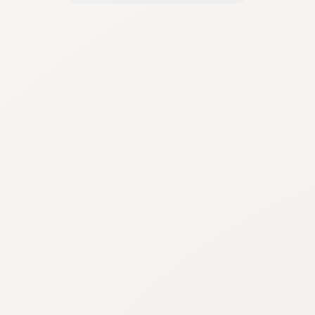
dans leur logement pour ne
plus subir le bruit ?
FAQ Nuisances sonores : nos
réponses à vos questions