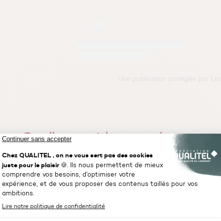
Une publication partagée par Les
Quelles sont les conséquences 
sonores d'un logement ?
L’exposition au bruit dans une habitation n’entraîne génér
ou l’accroissement potentiel de la surdité. Par contre, ell
auditifs »
. La pollution sonore peut venir de l’environne
particulièrement le bruit du trafic routier, les activités de