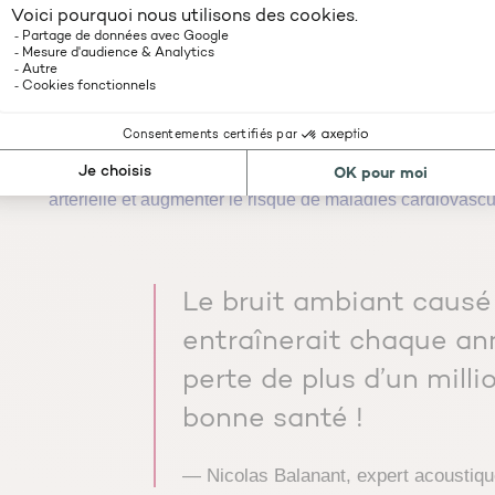
des Français
ont déjà vécu des tensions avec leurs voisi
trop élevé. Cette situation
génère du stress ou des réve
nuisances sonores est élevée.
Il y a ensuite un
effet domino à cause
de cette nuisanc
fatigue accrue, une auto-médicamentation chez les adu
sommeil et le stress subis de façon répétée peuvent entra
artérielle et augmenter le risque de maladies cardiovascu
Le bruit ambiant causé 
entraînerait chaque an
perte de plus d’un milli
bonne santé !
— Nicolas Balanant, expert acousti