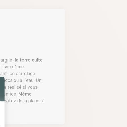
argile,
la terre cuite
 issu d’une
dant, ce carrelage
chocs ou à l’eau. Un
re réalisé si vous
e humide.
Même
: évitez de la placer à
au.