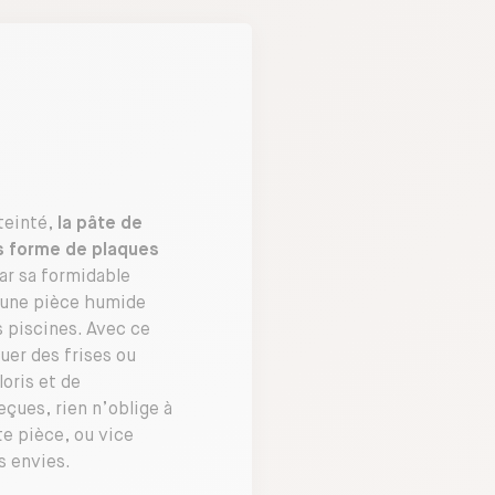
teinté,
la pâte de
s forme de plaques
par sa formidable
s une pièce humide
 piscines. Avec ce
uer des frises ou
oris et de
çues, rien n’oblige à
te pièce, ou vice
s envies.