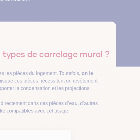
Canicule : l’erreur du matin
jet de
programmes
Découvrir
Découvrir
qui peut surchauffer votre
bénéficier d’une
Découvrir
Une check-list pour vous guider dans
logement
l'entretien de votre logement
essionnel
alité et
 aides
s types de carrelage mural ?
tes les pièces du logement. Toutefois,
on le
uisque ces pièces nécessitent un revêtement
upporter la condensation et les projections.
t directement dans ces pièces d’eau, d’autres
ndre compatibles avec cet usage.