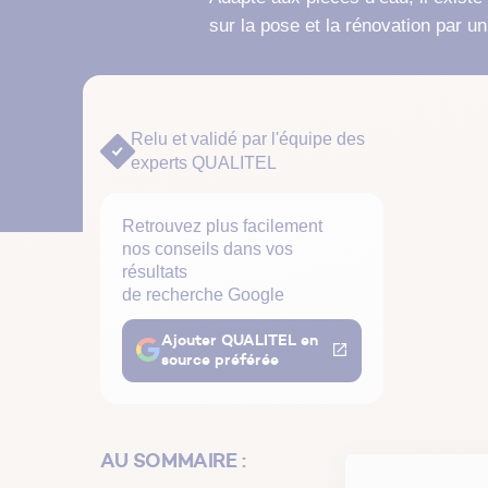
Découvrez aussi tous
nos conseils
Tous nos
sur la pose et la rénovation par un
conseils
au
Bien choisir
Diagn
Mes 
quotidien
Relu et validé par
l'équipe des
experts QUALITEL
Retrouvez plus facilement
nos conseils dans vos
résultats
Les
de recherche Google
Ajouter QUALITEL en
source préférée
AU SOMMAIRE :