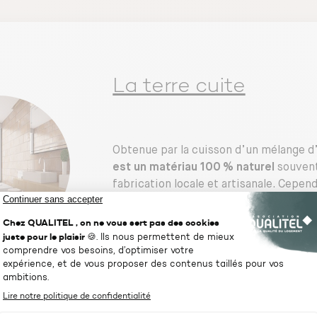
La terre cuite
Obtenue par la cuisson d’un mélange d’
est un matériau 100 % naturel
souvent
fabrication locale et artisanale. Cepen
tendre et poreux est peu résistant aux 
important traitement préalable devra êt
envisagez de l’installer dans une pièc
traitée, la terre cuite demeure fragile
proximité immédiate d’une source d’e