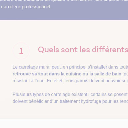
Pour réussir votre pro
Découvrez tous les 
rénovation globale et 
immobiliers.
 carreleur professionnel.
Copros Vertes : des formations
maison certifiée.
gratuites à la rénovation énergétique
en copropriété
Trouvez un prof
 ses professionnels
ostics immobiliers
travaux d’isolation
CertiRénov RGE
Pour des travaux de qu
pouvoir bénéficier des
financières.
1
Quels sont les différent
Le carrelage mural peut, en principe, s’installer dans tou
 bons équipements
Préparer ma visite
retrouve surtout dans la
cuisine
ou la
salle de bain
, p
résistant à l’eau. En effet, leurs parois doivent pouvoir s
Plusieurs types de carrelage existent : certains se posen
doivent bénéficier d’un traitement hydrofuge pour les re