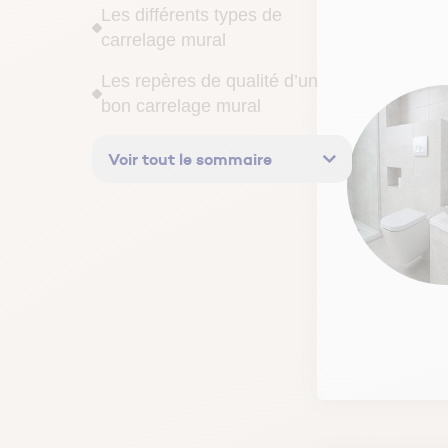
Les différents types de
carrelage mural
Les repères de qualité d’un
bon carrelage mural
De quoi faut-il s’assurer lors de
Voir tout le sommaire
la pose ?
En cas de rénovation d’un
carrelage déjà posé
L'entretien