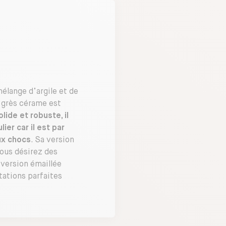
mélange d’argile et de
e grès cérame est
olide et robuste, il
ier car il est par
aux chocs
. Sa version
ous désirez des
 version émaillée
tations parfaites