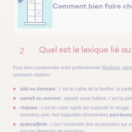
Comment bien faire ch
2
Quel est le lexique lié a
Pour bien comprendre votre professionnel (
fenêtrier
,
menu
quelques repères :
bâti ou dormant
: c’est le cadre de la fenêtre, la parti
vantail ou ouvrant
: appelé aussi battant, c’est la par
châssis
: c’est le cadre rigide qui supporte le vitrage
maintenu avec des baguettes dénommées
parcloses
quincaillerie
: c’est l’ensemble des accessoires qui sol
que les éléments de serrurerie ;