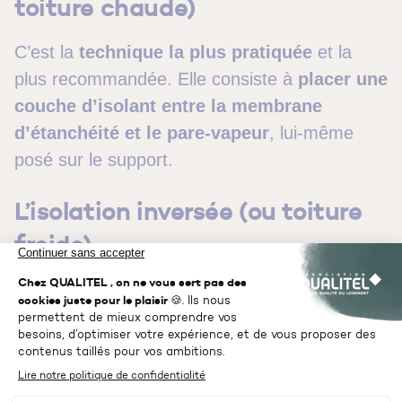
toiture chaude)
C’est la
technique la plus pratiquée
et la
plus recommandée. Elle consiste à
placer une
couche d’isolant entre la membrane
d’étanchéité et le pare-vapeur
, lui-même
posé sur le support.
L’isolation inversée (ou toiture
froide)
Elle procède à l’inverse de l’isolation de toiture
conventionnelle :
l’isolant est placé sur la
membrane d’étanchéité
. C’est une technique
qui est pratiquée en rénovation lorsque la
couche d’étanchéité est en bon état. Mais elle