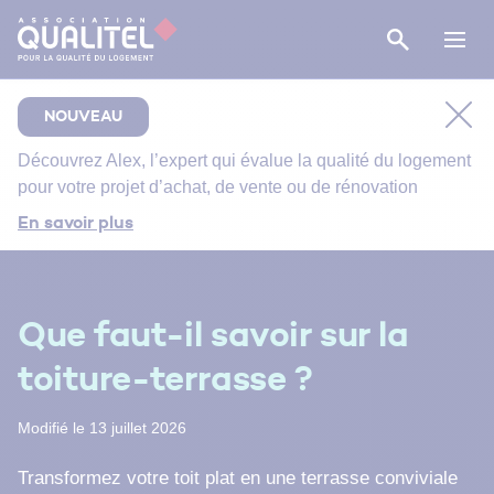
NOUVEAU
Découvrez
Alex
, l’expert qui évalue la qualité du logement
pour votre projet d’achat, de vente ou de rénovation
Comment bien suivre le chantier de rénovation de
En savoir plus
votre salle de bain ?
Bien entretenir votre logement
Énergie primaire, finale et utile : comment s’y
Que faut-il savoir sur la
retrouver ?
toiture-terrasse ?
Modifié le 13 juillet 2026
Transformez votre toit plat en une terrasse conviviale