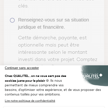
clés.
Renseignez-vous sur sa situation
juridique et financière.
Cette démarche, payante, est
optionnelle mais peut être
intéressante selon le montant
investi dans votre projet. Comptez
une centaine d’euros sur
Infogreffe
.
Les informations récoltées vont
vous permettre de vous assurer
que l’entreprise de charpente