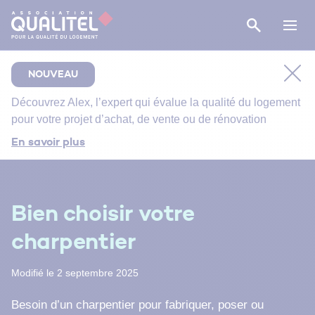
NOUVEAU
Découvrez
Alex
, l’expert qui évalue la qualité du logement
pour votre projet d’achat, de vente ou de rénovation
Comment bien suivre le chantier de rénovation de
En savoir plus
votre salle de bain ?
Bien entretenir votre logement
Énergie primaire, finale et utile : comment s’y
Bien choisir votre
retrouver ?
charpentier
Modifié le 2 septembre 2025
Besoin d’un charpentier pour fabriquer, poser ou