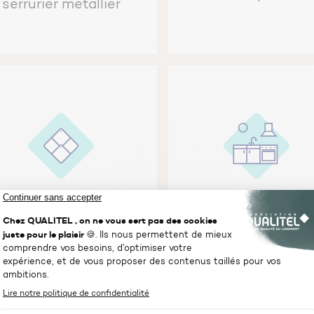
serrurier métallier
Le couvreur
Le cuisiniste