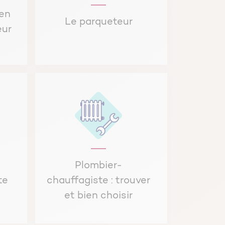
ien
Le parqueteur
eur
Plombier-
te
chauffagiste : trouver
et bien choisir