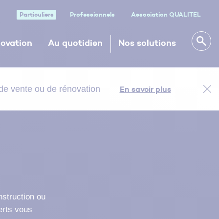
Particuliers
Professionnels
Association QUALITEL
ovation
Au quotidien
Nos solutions
, de vente ou de rénovation
En savoir plus
ITEL
ITEL
ITEL
À la une
CLÉA : le Carnet d’Information du
Logement, gratuit
CONSEIL
site de
ur la
es
Après les passoires
tre maison
es à la
thermiques, faut-il
e en
des points
des points
s’inquiéter des « bouilloires
 visite.
rs de la
thermiques » ?
Evaluez votre logement et obtenez des
Un projet d’achat ? Avec
Trouvez un constructeur
Créez gratuitement votre
ison.
conseils pour améliorer sa qualité
Alex, un expert visite votre
de maisons individuelles
Carnet d’Information du
essionnel
ment
nstruction ou
futur logement pour
NF Habitat
Logement CLÉA
tat
CONSEIL
erts vous
évaluer son état