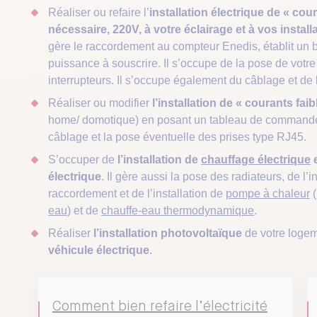
Réaliser ou refaire l’
installation électrique
de « cour
nécessaire, 220V, à votre éclairage et à vos install
gère le raccordement au compteur Enedis, établit un b
puissance à souscrire. Il s’occupe de la pose de votre
interrupteurs. Il s’occupe également du câblage et de l
Réaliser ou modifier
l’installation de « courants faib
home/ domotique) en posant un tableau de commande a
câblage et la pose éventuelle des prises type RJ45.
S’occuper de
l’installation de
chauffage électrique
e
électrique
. Il gère aussi la pose des radiateurs, de l
raccordement et de l’installation de
pompe à chaleur
(
eau
) et de
chauffe-eau thermodynamique
.
Réaliser
l’installation photovoltaïque
de votre loge
véhicule électrique
.
Comment bien refaire l’électricité