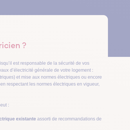
Canicule : l’erreur du matin
jet de
programmes
Découvrir
Découvrir
qui peut surchauffer votre
bénéficier d’une
Découvrir
Une check-list pour vous guider dans
logement
l'entretien de votre logement
essionnel
alité et
 aides
ricien ?
uisqu’il est responsable de la sécurité de vos
ravaux d’électricité générale de votre logement :
ctriques) et mise aux normes électriques ou encore
s en respectant les normes électriques en vigueur,
eut :
ectrique existante
assorti de recommandations de