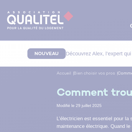
NOUVEAU
Découvrez
Alex
, l’expert q
Votre projet d’achat
Votre projet de const
Votre projet de rénova
Au quotidien
Nos solutions
Accueil
Bien choisir vos pros
Commen
Comment bien suivre le chantier de rénovation de votr
Achat dans l’ancien, dans le neuf ou sur plans ? Quels sont l
Vous souhaitez faire construire la maison de vos rêves ? Cho
Vous souhaitez rénover votre logement ?
Vous vous demandez comment réduire vos factures
Soucieux
de la qualité de
votre
habitat, les experts de
Quels travaux réali
Bien entretenir votre logement
Comment trouv
diagnostics obligatoires ? L’achat d’un bien immobilier n’est
terrain, d
priorité, q
énergétiques
l’Association QUALITEL
u constructeur
uel artisan choisir, quelles assurances souscrire et 
, comment entretenir vos équipements
, des
ont développé des outils
entreprises
, mais aussi démarch
ou
Énergie primaire, finale et utile : comment s’y retrouve
projet de tout repos. Pour vous aider à trouver un logement d
administratives… Nous faisons le point sur tout
quelles aides bénéficier…
comment améliorer votre logement au quotidien ? Nos
essentiels pour vous
accompagner au quotidien.
Découvrez tous les conseils de n
ce qu’il faut s
Modifié le 29 juillet 2025
qualité, sain, sûr et confortable, suivez nos conseils.
pour vous lancer en toute sérénité.
experts pour
experts vous
définir votre projet et
accompagnent
et vous partagent tous leurs
qu’il se déroule sans enco
conseils.
L’électricien est essentiel pour la
Tous nos conseils
Tous nos conseils
Tous nos conseils
maintenance électrique. Quand le